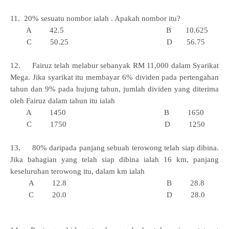
11. 20% sesuatu nombor ialah . Apakah nombor itu?
A 42.5 B 10.625
C 50.25 D 56.75
12. Fairuz telah melabur sebanyak RM 11,000 dalam Syarikat
Mega. Jika syarikat itu membayar 6% dividen pada pertengahan
tahun dan 9% pada hujung tahun, jumlah dividen yang diterima
oleh Fairuz dalam tahun itu ialah
A 1450 B 1650
C 1750 D 1250
13. 80% daripada panjang sebuah terowong telah siap dibina.
Jika bahagian yang telah siap dibina ialah 16 km, panjang
keseluruhan terowong itu, dalam km ialah
A 12.8 B 28.8
C 20.0 D 28.0