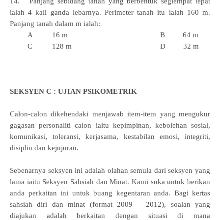
14. Panjang sebidang tanah yang berbentuk segiempat tepat
ialah 4 kali ganda lebarnya. Perimeter tanah itu ialah 160 m.
Panjang tanah dalam m ialah:
A 16 m B 64 m
C 128 m D 32 m
SEKSYEN C : UJIAN PSIKOMETRIK
Calon-calon dikehendaki menjawab item-item yang mengukur
gagasan personaliti calon iaitu kepimpinan, kebolehan sosial,
komunikasi, toleransi, kerjasama, kestabilan emosi, integriti,
disiplin dan kejujuran.
Sebenarnya seksyen ini adalah olahan semula dari seksyen yang
lama iaitu Seksyen Sahsiah dan Minat. Kami suka untuk berikan
anda perkaitan ini untuk buang kegentaran anda. Bagi kertas
sahsiah diri dan minat (format 2009 – 2012), soalan yang
diajukan adalah berkaitan dengan situasi di mana