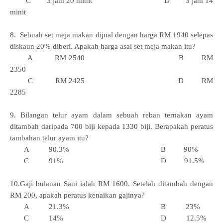
C 3 jam 20 minit D 3 jam 14
minit
8. Sebuah set meja makan dijual dengan harga RM 1940 selepas
diskaun 20% diberi. Apakah harga asal set meja makan itu?
A RM 2540 B RM
2350
C RM 2425 D RM
2285
9. Bilangan telur ayam dalam sebuah reban ternakan ayam
ditambah daripada 700 biji kepada 1330 biji. Berapakah peratus
tambahan telur ayam itu?
A 90.3% B 90%
C 91% D 91.5%
10.Gaji bulanan Sani ialah RM 1600. Setelah ditambah dengan
RM 200, apakah peratus kenaikan gajinya?
A 21.3% B 23%
C 14% D 12.5%