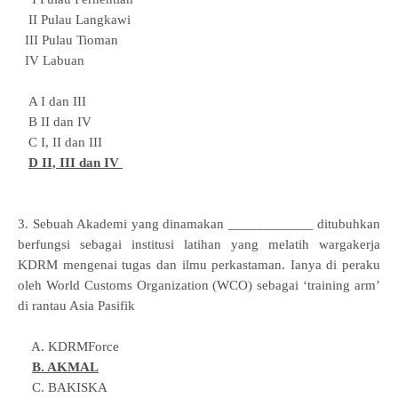
II Pulau Langkawi
III Pulau Tioman
IV Labuan
A I dan III
B II dan IV
C I, II dan III
D II, III dan IV
3. Sebuah Akademi yang dinamakan ____________ ditubuhkan
berfungsi sebagai institusi latihan yang melatih wargakerja
KDRM mengenai tugas dan ilmu perkastaman. Ianya di peraku
oleh World Customs Organization (WCO) sebagai ‘training arm’
di rantau Asia Pasifik
A. KDRMForce
B. AKMAL
C. BAKISKA