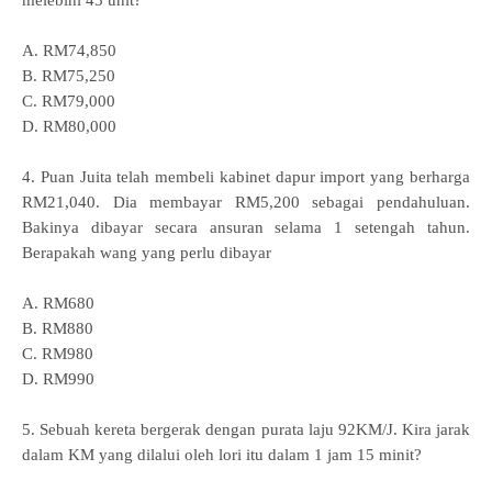
melebihi 45 unit?
A. RM74,850
B. RM75,250
C. RM79,000
D. RM80,000
4. Puan Juita telah membeli kabinet dapur import yang berharga
RM21,040. Dia membayar RM5,200 sebagai pendahuluan.
Bakinya dibayar secara ansuran selama 1 setengah tahun.
Berapakah wang yang perlu dibayar
A. RM680
B. RM880
C. RM980
D. RM990
5. Sebuah kereta bergerak dengan purata laju 92KM/J. Kira jarak
dalam KM yang dilalui oleh lori itu dalam 1 jam 15 minit?