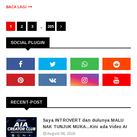
BACA LAGI
...
1
2
3
205
SOCIAL PLUGIN
RECENT-POST
Saya INTROVERT dan dulunya MALU
NAK TUNJUK MUKA...Kini ada Video AI
August 06, 2026