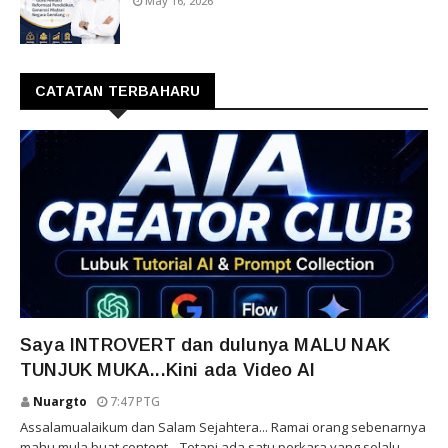
May 16, 2026
CATATAN TERBAHARU
VIDEO GENERATOR
Saya INTROVERT dan dulunya MALU NAK
TUNJUK MUKA...Kini ada Video AI
Nuargto
7:47 PTG
Assalamualaikum dan Salam Sejahtera... Ramai orang sebenarnya
mahu mula buat content... Tetapi ada satu perkara yang selalu