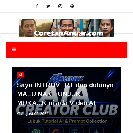
AI
Saya INTROVERT dan dulunya
MALU NAK TUNJUK
MUKA...Kini ada Video AI
August 06, 2026