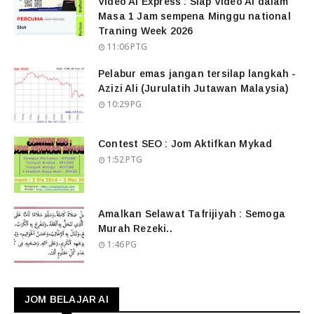
Video AI Express : Siap Video AI dalam
Masa 1 Jam sempena Minggu national
Traning Week 2026
11:06 PTG
Pelabur emas jangan tersilap langkah -
Azizi Ali (Jurulatih Jutawan Malaysia)
10:29 PG
Contest SEO : Jom Aktifkan Mykad
1:52 PTG
Amalkan Selawat Tafrijiyah : Semoga
Murah Rezeki..
1:46 PG
JOM BELAJAR AI