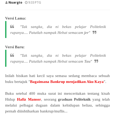
Nuargto
9:33 PTG
Versi Lama:
"Tak sangka, dia ni bekas pelajar Politeknik
rupanya.... Patutlah nampak Hebat semacam
jer
"
Versi Baru:
"Tak sangka, dia ni bekas pelajar Politeknik
rupanya.... Patutlah nampak Hebat semacam
Tau
"
Inilah bisikan hati kecil saya semasa sedang membaca sebuah
buku bertajuk "
Bagaimana Bankrup menjadikan Aku Kaya
".
Buku setebal 400 muka surat ini menceritakan tentang kisah
Hidup
Hafiz Mansor
, seorang
graduan Politeknik
yang telah
melalui pelbagai dugaan dalam kehidupan beliau, sehingga
pernah diiishtiharkan bankrup/muflis...