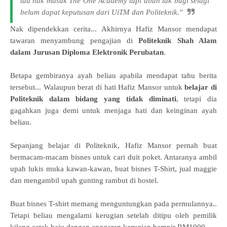
tau nak masuk The One Academy tapi abah tak bagi selagi
belum dapat keputusan dari UiTM dan Politeknik."
Nak dipendekkan cerita... Akhirnya Hafiz Mansor mendapat
tawaran menyambung pengajian di
Politeknik Shah Alam
dalam Jurusan Diploma Elektronik Perubatan
.
Betapa gembiranya ayah beliau apabila mendapat tahu berita
tersebut... Walaupun berat di hati Hafiz Mansor untuk
belajar di
Politeknik dalam bidang yang tidak diminati
, tetapi dia
gagahkan juga demi untuk menjaga hati dan keinginan ayah
beliau.
Sepanjang belajar di Politeknik, Hafiz Mansor pernah buat
bermacam-macam bisnes untuk cari duit poket. Antaranya
ambil
upah lukis muka kawan-kawan, buat bisnes T-Shirt
, jual maggie
dan mengambil upah gunting rambut di hostel.
Buat bisnes T-shirt memang menguntungkan pada permulannya..
Tetapi beliau mengalami kerugian setelah ditipu oleh pemilik