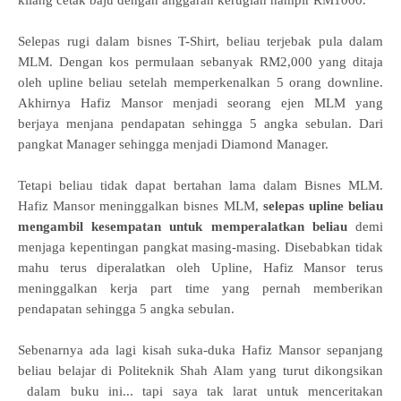
kilang cetak baju dengan anggaran kerugian hampir RM1000.
Selepas rugi dalam bisnes T-Shirt, beliau terjebak pula dalam
MLM. Dengan kos permulaan sebanyak RM2,000 yang ditaja
oleh upline beliau setelah memperkenalkan 5 orang downline.
Akhirnya Hafiz Mansor menjadi seorang ejen MLM yang
berjaya menjana pendapatan
sehingga 5 angka sebulan. Dari
pangkat Manager sehingga menjadi Diamond Manager.
Tetapi beliau tidak dapat bertahan lama dalam Bisnes MLM.
Hafiz Mansor meninggalkan bisnes MLM,
selepas
upline beliau
mengambil kesempatan untuk memperalatkan beliau
demi
menjaga kepentingan pangkat masing-masing. Disebabkan tidak
mahu terus diperalatkan oleh Upline, Hafiz Mansor terus
meninggalkan kerja part time yang pernah memberikan
pendapatan sehingga 5 angka sebulan.
Sebenarnya ada lagi kisah suka-duka Hafiz Mansor sepanjang
beliau belajar di Politeknik Shah Alam yang turut dikongsikan
dalam buku ini... tapi saya tak larat untuk menceritakan