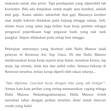
makanan untuk alas perut. Tapi pendapatan yang diperolehi tak
konsisten. Bila ada tempahan untuk majlis atau kenduri, adalah
duit gaji.. Kalau takder, takderlah duit gaji. Biasanya kenduri
atau majlis kahwin diadakan pada hujung minggu sahaja. Jadi,
d
alam masa yang sama juga beliau buat kerja partime sebagai
pengawal peperiksaan bagi pegawai bank yang nak naik
pangkat. Itupun dilakukan pada setiap hari minggu.
Pekerjaan seterusnya yang diceburi oleh Hafiz Mansor ialah
pelayan
di Restoran Ani Sup Utara. Di situ Hafiz Mansor
melaksanakan kerja-kerja seperti
mop lantai, turunkan kerusi, lap
meja, lap cermin, letak tisu dan ambil order. Semasa bekerja di
Restoran tersebut, beliau kerap diperli oleh rakan sekerja...
"
Ada diploma. Last-last kerja dengan kita yang tak belajar”.
Antara kata-kata perlian yang sering memanaskan cuping telinga
Hafiz Mansor.
Walaubagaimanapun, Hafiz Mansor boleh
menahan sabar dengan perlian tersebut, demi untuk mencari
rezeki yang halal.