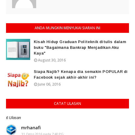
ANDA MUNGKIN MENYUKAI SIARAN INI
Kisah Hidup Graduan Politeknik ditulis dalam
buku "Bagaimana Bankrap Menjadikan Aku
Kaya"
August 30, 2016
Siapa Najib? Kenapa dia semakin POPULAR di
Facebook sejak akhir-akhir ini?
June 06, 2016
CATAT ULASAN
6 Ulasan
mrhanafi
31 Ogos 2016 pada 7:40 PG