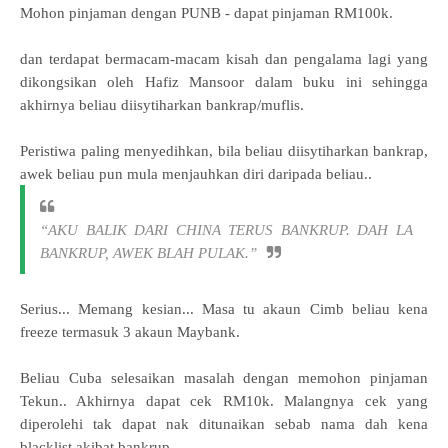
Mohon pinjaman dengan PUNB -
dapat pinjaman RM100k.
dan terdapat bermacam-macam kisah dan pengalama lagi yang
dikongsikan oleh Hafiz Mansoor dalam buku ini sehingga
akhirnya beliau diisytiharkan bankrap/muflis.
Peristiwa paling menyedihkan, bila beliau diisytiharkan bankrap,
awek beliau pun mula menjauhkan diri daripada beliau..
“AKU BALIK DARI CHINA TERUS BANKRUP. DAH LA
BANKRUP, AWEK BLAH PULAK.”
Serius... Memang kesian...
Masa tu
akaun Cimb beliau
kena
freeze termasuk 3 akaun Maybank.
Beliau Cuba selesaikan masalah dengan memohon pinjaman
Tekun.. Akhirnya dapat cek RM10k.
Malangnya cek yang
diperolehi tak dapat nak ditunaikan sebab nama dah kena
blacklist akibat bankrup.