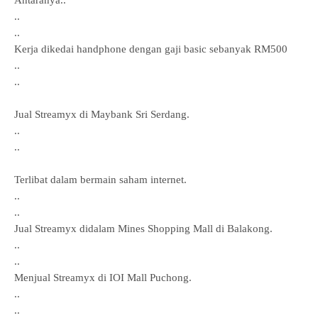
Antaranya..
..
..
Kerja dikedai handphone dengan gaji basic sebanyak RM500
..
..
Jual Streamyx
di Maybank Sri Serdang.
..
..
Terlibat dalam bermain saham internet.
..
..
Jual Streamyx didalam Mines Shopping Mall di Balakong.
..
..
Menjual Streamyx
di IOI Mall Puchong.
..
..