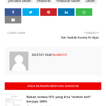
jom labur saham
Pelaburan
Pelaburan Saham
Saham
LEBIH LAMA
TERBARU
Set Hadiah Kurma Al Hijaz
DICATAT OLEH
NUARGTO
ANDA MUNGKIN MENYUKAI SIARAN INI
Bukan semua IPO yang kita "mohon beli"
berjaya 100%