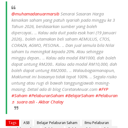
@muhamadanuarmarsib
Senarai Sasaran Harga
kenaikan saham yang patuh syariah pada minggu ke 3
Tahun 2026, berdasarkan sumber yang boleh
dipercayai.. .. Kalau ada duit pada esok hari (19 Januari
2026).. boleh utamakan beli saham AEMULUS, CTOS,
CORAZA, AGMO, PESONA.. .. Dan jual semula bila Nilai
saham tu meningkat kepada 20%. Atau sehingga
minggu depan.. .. Kalau ada modal RM1000, dah boleh
dapat untung RM200.. Kalau ada modal RM10,000, dah
boleh dapat untung RM2000.. .. Walaubagaimanapun,
Maklumat ini biasanya tidak tepat 100%. .. Segala risiko
untung atau rugi di bawah tanggungjawab masing-
masing. Detail ada di blog CoretanAnuar.com
#FYP
#Saham
#PelaburanSaham
#BelajarSaham
#Pelaburan
♬ suara asli - Akbar Chalay
Tags
ASB
Belajar Pelaburan Saham
Ilmu Pelaburan