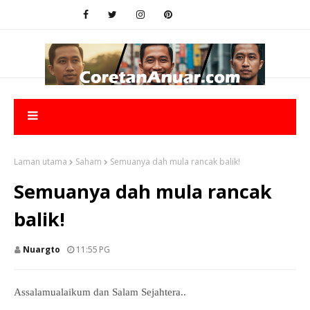
Laman utama
Saham
Semuanya dah mula rancak balik!
Semuanya dah mula rancak
balik!
Nuargto
11:55 PG
Assalamualaikum dan Salam Sejahtera..