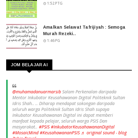
1:52 PTG
Amalkan Selawat Tafrijiyah : Semoga
Murah Rezeki..
1:46 PG
JOM BELAJAR AI
@muhamadanuarmarsib
Salam Perkenalan daripada
Mentor Inkubator Keusahawanan Digital Politeknik Sultan
Idris Shah.. .. Diharap mendapat sokongan daripada
seluruh warga Politeknik Sultan Idris Shah supaya
Inkubator Keusahawanan Digital ini dapat memberi
manfaat kepada pelajar, seluruh warga PSIS Dan
masyarakat..
#PSIS
#InkubatorKeusahawananDigital
#MosaicMind
#KeusahawananPSIS
♬ original sound - blog