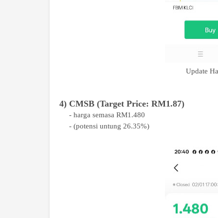
Update H
4) CMSB (Target Price: RM1.87)
- harga semasa RM1.480
- (potensi untung 26.35%)