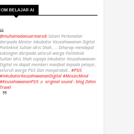
JOM BELAJAR AI
@muhamadanuarmarsib
Salam Perkenalan
daripada Mentor Inkubator Keusahawanan Digital
Politeknik Sultan Idris Shah.. .. Diharap mendapat
sokongan daripada seluruh warga Politeknik
Sultan Idris Shah supaya Inkubator Keusahawanan
Digital ini dapat memberi manfaat kepada pelajar,
seluruh warga PSIS Dan masyarakat..
#PSIS
#InkubatorKeusahawananDigital
#MosaicMind
#KeusahawananPSIS
♬ original sound - blog Zahin
Travel