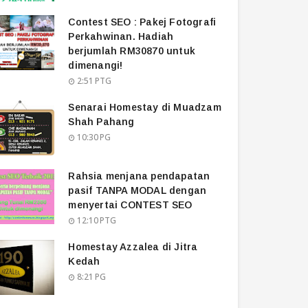
Contest SEO : Pakej Fotografi
Perkahwinan. Hadiah
berjumlah RM30870 untuk
dimenangi!
2:51 PTG
Senarai Homestay di Muadzam
Shah Pahang
10:30 PG
Rahsia menjana pendapatan
pasif TANPA MODAL dengan
menyertai CONTEST SEO
12:10 PTG
Homestay Azzalea di Jitra
Kedah
8:21 PG