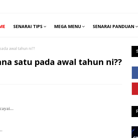
ME
SENARAI TIPS
MEGA MENU
SENARAI PANDUAN
ada awal tahun ni??
na satu pada awal tahun ni??
ayai...
..