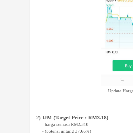
Update Har
2) IJM (Target Price : RM3.18)
- harga semasa RM2.310
- (potensi untung 37.66%)