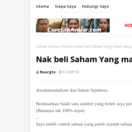
Utama
Siapa Saya
Hubungi Saya
HO
Laman utama
Saham
Nak beli Saham Yang mana satu p
Nak beli Saham Yang ma
Nuargto
11:29 PTG
Assalamualaikum dan Salam Sejahtera..
Berdasarkan Salah satu sumber yang boleh saya perc
(Biasanya tak 100% tepat)
..
Saya ambil contoh saham yang patuh syariah sahaja