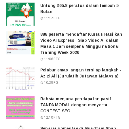
Untung 365.8 peratus dalam tempoh 5
Bulan
11:12 PTG
888 peserta mendaftar Kursus Hasilkan
Video AI Express : Siap Video AI dalam
Masa 1 Jam sempena Minggu national
Traning Week 2026
11:06 PTG
Pelabur emas jangan tersilap langkah -
Azizi Ali (Jurulatih Jutawan Malaysia)
10:29 PG
Rahsia menjana pendapatan pasif
TANPA MODAL dengan menyertai
CONTEST SEO
12:10 PTG
Senarai Homestay di Muadzam Shah