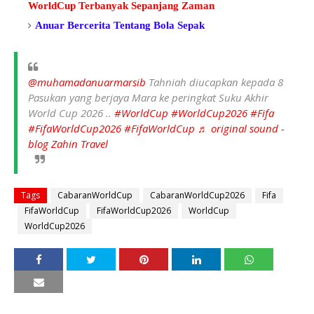
WorldCup Terbanyak Sepanjang Zaman
Anuar Bercerita Tentang Bola Sepak
@muhamadanuarmarsib
Tahniah diucapkan kepada 8
Pasukan yang berjaya Mara ke peringkat Suku Akhir
World Cup 2026 ..
#WorldCup
#WorldCup2026
#Fifa
#FifaWorldCup2026
#FifaWorldCup
♬ original sound -
blog Zahin Travel
Tags
CabaranWorldCup
CabaranWorldCup2026
Fifa
FifaWorldCup
FifaWorldCup2026
WorldCup
WorldCup2026