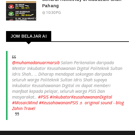
Pahang
10:30 PG
JOM BELAJAR AI
@muhamadanuarmarsib
Salam Perkenalan daripada
Mentor Inkubator Keusahawanan Digital Politeknik Sultan
Idris Shah.. .. Diharap mendapat sokongan daripada
seluruh warga Politeknik Sultan Idris Shah supaya
Inkubator Keusahawanan Digital ini dapat memberi
manfaat kepada pelajar, seluruh warga PSIS Dan
masyarakat..
#PSIS
#InkubatorKeusahawananDigital
#MosaicMind
#KeusahawananPSIS
♬ original sound - blog
Zahin Travel