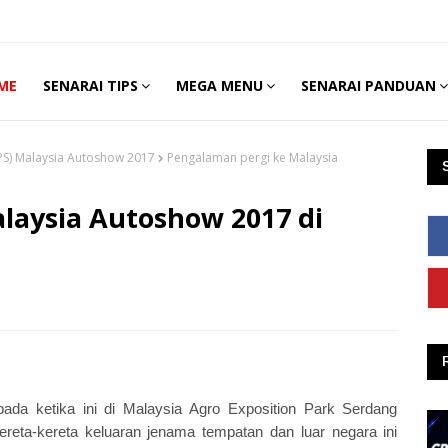
ME
SENARAI TIPS
MEGA MENU
SENARAI PANDUAN
S) Malaysia Autoshow 2017
Pengalaman pergi ke Malaysia
laysia Autoshow 2017 di
da ketika ini di Malaysia Agro Exposition Park Serdang
ta-kereta keluaran jenama tempatan dan luar negara ini