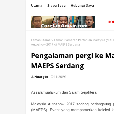
Utama
Siapa Saya
Hubungi Saya
HO
Laman utama
Taman Pameran Pertanian Malaysia (MAEP
Autoshow 2017 di MAEPS Serdang
Pengalaman pergi ke Ma
MAEPS Serdang
Nuargto
11:20 PG
Assalamualaikum dan Salam Sejahtera..
Malaysia Autoshow 2017 sedang berlangsung pa
(MAEPS). Event yang mempamerkan koleksi kere