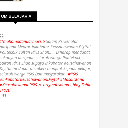
JOM BELAJAR AI
@muhamadanuarmarsib
Salam Perkenalan
daripada Mentor Inkubator Keusahawanan Digital
Politeknik Sultan Idris Shah.. .. Diharap mendapat
sokongan daripada seluruh warga Politeknik
Sultan Idris Shah supaya Inkubator Keusahawanan
Digital ini dapat memberi manfaat kepada pelajar,
seluruh warga PSIS Dan masyarakat..
#PSIS
#InkubatorKeusahawananDigital
#MosaicMind
#KeusahawananPSIS
♬ original sound - blog Zahin
Travel