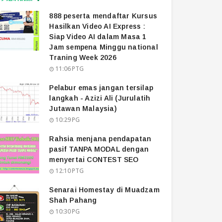
888 peserta mendaftar Kursus
Hasilkan Video AI Express :
Siap Video AI dalam Masa 1
Jam sempena Minggu national
Traning Week 2026
11:06 PTG
Pelabur emas jangan tersilap
langkah - Azizi Ali (Jurulatih
Jutawan Malaysia)
10:29 PG
Rahsia menjana pendapatan
pasif TANPA MODAL dengan
menyertai CONTEST SEO
12:10 PTG
Senarai Homestay di Muadzam
Shah Pahang
10:30 PG