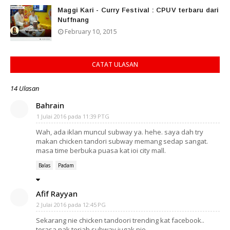
Maggi Kari - Curry Festival : CPUV terbaru dari
Nuffnang
February 10, 2015
CATAT ULASAN
14 Ulasan
Bahrain
1 Julai 2016 pada 11:39 PTG
Wah, ada iklan muncul subway ya. hehe. saya dah try
makan chicken tandori subway memang sedap sangat.
masa time berbuka puasa kat ioi city mall.
Balas
Padam
Afif Rayyan
2 Julai 2016 pada 12:45 PG
Sekarang nie chicken tandoori trending kat facebook..
terasa nak terjah subway jugak nie