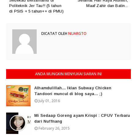
Sedekad Bersamamu di
Selamat Hari Raya Aidilfitri,
Politeknik Jer Tau!! (5 tahun
Maaf Zahir dan Batin...
di PSIS + 5 tahun++ di PMU)
DICATAT OLEH
NUARGTO
ANDA MUNGKIN MENYUKAI SIARAN INI
Alhamdulillah... Iklan Subway Chicken
Tandoori muncul di blog saya... ;)
July 01, 2016
Mi Sedaap Goreng ayam Krispi : CPUV Terbaru
dari Nuffnang
February 26, 2015