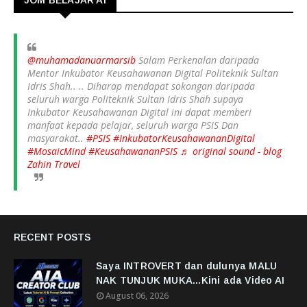
JOM BELAJAR AI
@muhamadanuarmarsib
Salam Perkenalan daripada
Mentor Inkubator Keusahawanan Digital Politeknik Sultan
Idris Shah.. .. Diharap mendapat sokongan daripada
seluruh warga Politeknik Sultan Idris Shah supaya
Inkubator Keusahawanan Digital ini dapat memberi
manfaat kepada pelajar, seluruh warga PSIS Dan
masyarakat..
#PSIS
#InkubatorKeusahawananDigital
#MosaicMind
#KeusahawananPSIS
♬ original sound - blog
Zahin Travel
RECENT POSTS
Saya INTROVERT dan dulunya MALU
NAK TUNJUK MUKA...Kini ada Video AI
August 06, 2026