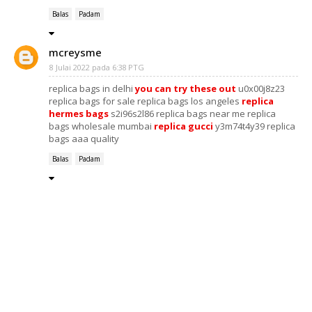
Balas
Padam
mcreysme
8 Julai 2022 pada 6:38 PTG
replica bags in delhi
you can try these out
u0x00j8z23
replica bags for sale replica bags los angeles
replica
hermes bags
s2i96s2l86 replica bags near me replica
bags wholesale mumbai
replica gucci
y3m74t4y39 replica
bags aaa quality
Balas
Padam