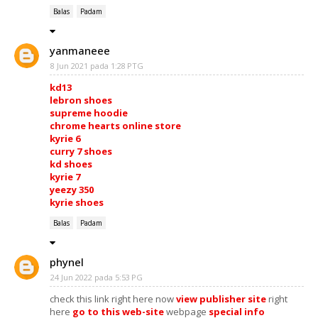
Balas
Padam
yanmaneee
8 Jun 2021 pada 1:28 PTG
kd13
lebron shoes
supreme hoodie
chrome hearts online store
kyrie 6
curry 7 shoes
kd shoes
kyrie 7
yeezy 350
kyrie shoes
Balas
Padam
phynel
24 Jun 2022 pada 5:53 PG
check this link right here now
view publisher site
right
here
go to this web-site
webpage
special info