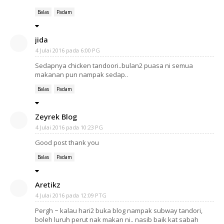
Balas
Padam
jida
4 Julai 2016 pada 6:00 PG
Sedapnya chicken tandoori..bulan2 puasa ni semua
makanan pun nampak sedap..
Balas
Padam
Zeyrek Blog
4 Julai 2016 pada 10:23 PG
Good post thank you
Balas
Padam
Aretikz
4 Julai 2016 pada 12:09 PTG
Pergh ~ kalau hari2 buka blog nampak subway tandori,
boleh luruh perut nak makan ni.. nasib baik kat sabah