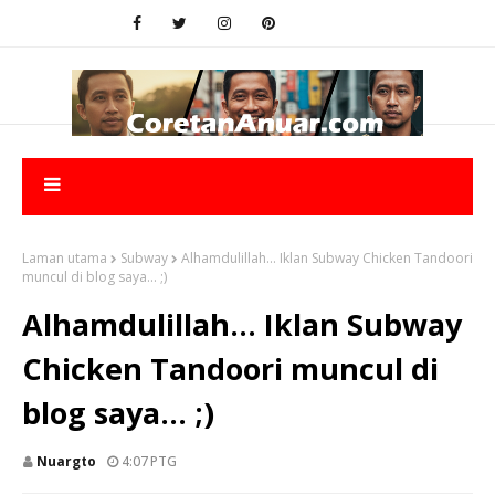
Laman utama
Subway
Alhamdulillah... Iklan Subway Chicken Tandoori
muncul di blog saya... ;)
Alhamdulillah... Iklan Subway
Chicken Tandoori muncul di
blog saya... ;)
Nuargto
4:07 PTG