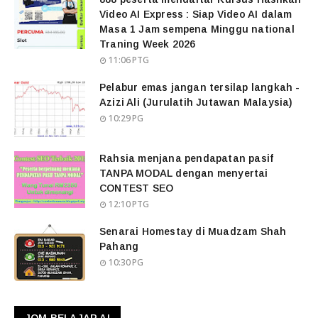
Video AI Express : Siap Video AI dalam
Masa 1 Jam sempena Minggu national
Traning Week 2026
11:06 PTG
Pelabur emas jangan tersilap langkah -
Azizi Ali (Jurulatih Jutawan Malaysia)
10:29 PG
Rahsia menjana pendapatan pasif
TANPA MODAL dengan menyertai
CONTEST SEO
12:10 PTG
Senarai Homestay di Muadzam Shah
Pahang
10:30 PG