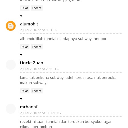
Balas
Padam
ajumohit
2 Julai 2016 pada 8:53 PG
alhamdulillah tahniah, sedapnya subway tandoori
Balas
Padam
Uncle Zuan
2 Julai 2016 pada 2:56 PTG
lama tak pekena subway. adeh terus rasa nak berbuka
makan subway
Balas
Padam
mrhanafi
2 Julai 2016 pada 11:17 PTG
rezeki ini tuan..tahniah dan teruskan bersyukur agar
nikmat bertambah