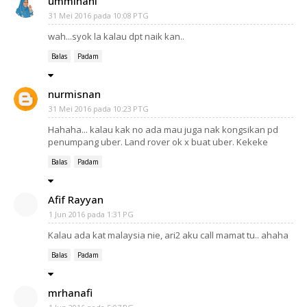
umminani
31 Mei 2016 pada 10:08 PTG
wah...syok la kalau dpt naik kan..
Balas
Padam
nurmisnan
31 Mei 2016 pada 10:23 PTG
Hahaha... kalau kak no ada mau juga nak kongsikan pd
penumpang uber. Land rover ok x buat uber. Kekeke
Balas
Padam
Afif Rayyan
1 Jun 2016 pada 1:31 PG
Kalau ada kat malaysia nie, ari2 aku call mamat tu.. ahaha
Balas
Padam
mrhanafi