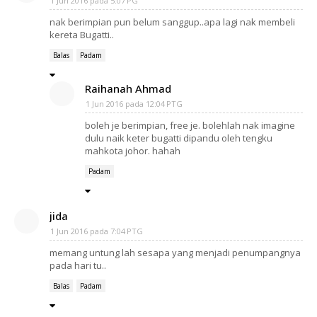
1 Jun 2016 pada 5:07 PG
nak berimpian pun belum sanggup..apa lagi nak membeli
kereta Bugatti..
Balas
Padam
Raihanah Ahmad
1 Jun 2016 pada 12:04 PTG
boleh je berimpian, free je. bolehlah nak imagine
dulu naik keter bugatti dipandu oleh tengku
mahkota johor. hahah
Padam
jida
1 Jun 2016 pada 7:04 PTG
memang untung lah sesapa yang menjadi penumpangnya
pada hari tu..
Balas
Padam