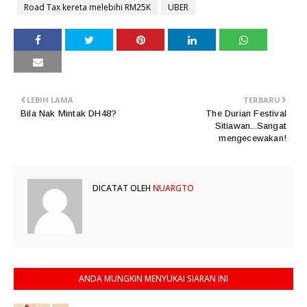
memandu Kereta Bugatti
Road Tax kereta melebihi RM25K
UBER
LEBIH LAMA
TERBARU
Bila Nak Mintak DH48?
The Durian Festival
Sitiawan...Sangat
mengecewakan!
DICATAT OLEH
NUARGTO
ANDA MUNGKIN MENYUKAI SIARAN INI