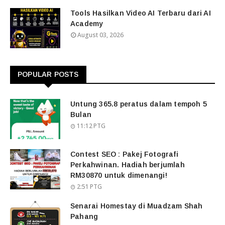
Tools Hasilkan Video AI Terbaru dari AI
Academy
August 03, 2026
POPULAR POSTS
Untung 365.8 peratus dalam tempoh 5
Bulan
11:12 PTG
Contest SEO : Pakej Fotografi
Perkahwinan. Hadiah berjumlah
RM30870 untuk dimenangi!
2:51 PTG
Senarai Homestay di Muadzam Shah
Pahang