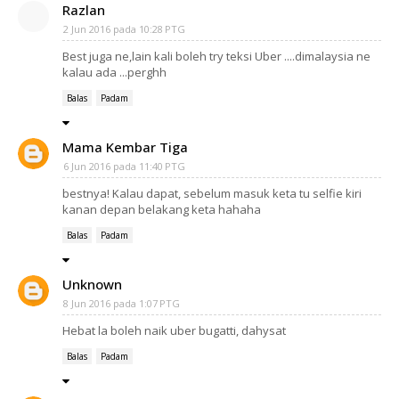
Razlan
2 Jun 2016 pada 10:28 PTG
Best juga ne,lain kali boleh try teksi Uber ....dimalaysia ne
kalau ada ...perghh
Balas
Padam
Mama Kembar Tiga
6 Jun 2016 pada 11:40 PTG
bestnya! Kalau dapat, sebelum masuk keta tu selfie kiri
kanan depan belakang keta hahaha
Balas
Padam
Unknown
8 Jun 2016 pada 1:07 PTG
Hebat la boleh naik uber bugatti, dahysat
Balas
Padam