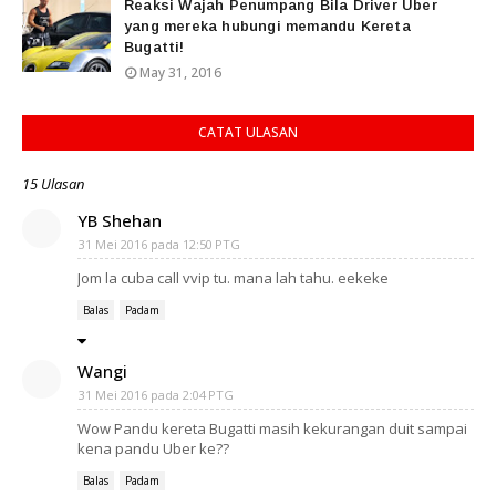
Reaksi Wajah Penumpang Bila Driver Uber
yang mereka hubungi memandu Kereta
Bugatti!
May 31, 2016
CATAT ULASAN
15 Ulasan
YB Shehan
31 Mei 2016 pada 12:50 PTG
Jom la cuba call vvip tu. mana lah tahu. eekeke
Balas
Padam
Wangi
31 Mei 2016 pada 2:04 PTG
Wow Pandu kereta Bugatti masih kekurangan duit sampai
kena pandu Uber ke??
Balas
Padam