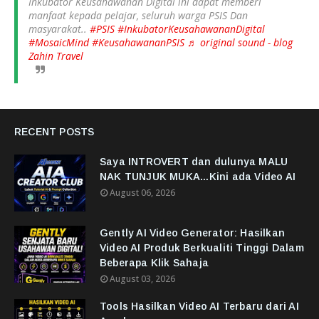
Inkubator Keusahawanan Digital ini dapat memberi
manfaat kepada pelajar, seluruh warga PSIS Dan
masyarakat..
#PSIS
#InkubatorKeusahawananDigital
#MosaicMind
#KeusahawananPSIS
♬ original sound - blog
Zahin Travel
RECENT POSTS
Saya INTROVERT dan dulunya MALU
NAK TUNJUK MUKA...Kini ada Video AI
August 06, 2026
Gently AI Video Generator: Hasilkan
Video AI Produk Berkualiti Tinggi Dalam
Beberapa Klik Sahaja
August 03, 2026
Tools Hasilkan Video AI Terbaru dari AI