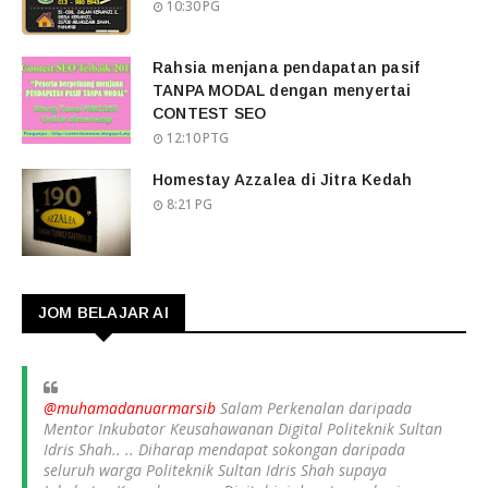
10:30 PG
Rahsia menjana pendapatan pasif
TANPA MODAL dengan menyertai
CONTEST SEO
12:10 PTG
Homestay Azzalea di Jitra Kedah
8:21 PG
JOM BELAJAR AI
@muhamadanuarmarsib
Salam Perkenalan daripada
Mentor Inkubator Keusahawanan Digital Politeknik Sultan
Idris Shah.. .. Diharap mendapat sokongan daripada
seluruh warga Politeknik Sultan Idris Shah supaya