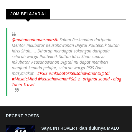
JOM BELAJAR AI
@muhamadanuarmarsib
Salam Perkenalan daripada
Mentor Inkubator Keusahawanan Digital Politeknik Sultan
Idris Shah.. .. Diharap mendapat sokongan daripada
seluruh warga Politeknik Sultan Idris Shah supaya
Inkubator Keusahawanan Digital ini dapat memberi
manfaat kepada pelajar, seluruh warga PSIS Dan
masyarakat..
#PSIS
#InkubatorKeusahawananDigital
#MosaicMind
#KeusahawananPSIS
♬ original sound - blog
Zahin Travel
RECENT POSTS
Saya INTROVERT dan dulunya MALU