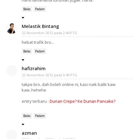
nanti lama-lama turunlah jugak. haha..
Balas
Padam
Melastik Bintang
22 November 2012 pada 2:44 PTG
hebat trafik bro...
Balas
Padam
hafizrahim
22 November 2012 pada 9:49 PTG
takpe bro..dah boleh online ni, kasi naik balik kaw
kaw..hehehe
entry terbaru :
Durian Crepe? Ke Durian Pancake?
Balas
Padam
azman