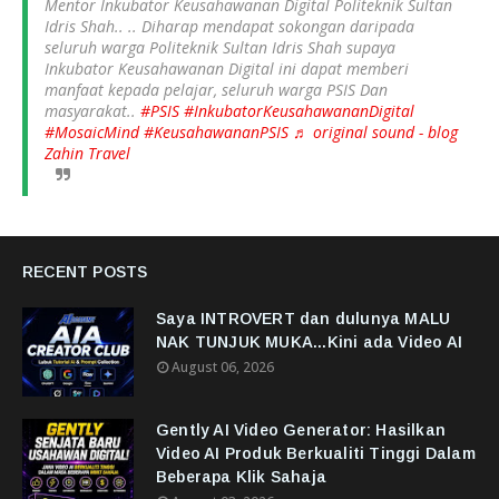
Mentor Inkubator Keusahawanan Digital Politeknik Sultan
Idris Shah.. .. Diharap mendapat sokongan daripada
seluruh warga Politeknik Sultan Idris Shah supaya
Inkubator Keusahawanan Digital ini dapat memberi
manfaat kepada pelajar, seluruh warga PSIS Dan
masyarakat..
#PSIS
#InkubatorKeusahawananDigital
#MosaicMind
#KeusahawananPSIS
♬ original sound - blog
Zahin Travel
RECENT POSTS
Saya INTROVERT dan dulunya MALU
NAK TUNJUK MUKA...Kini ada Video AI
August 06, 2026
Gently AI Video Generator: Hasilkan
Video AI Produk Berkualiti Tinggi Dalam
Beberapa Klik Sahaja