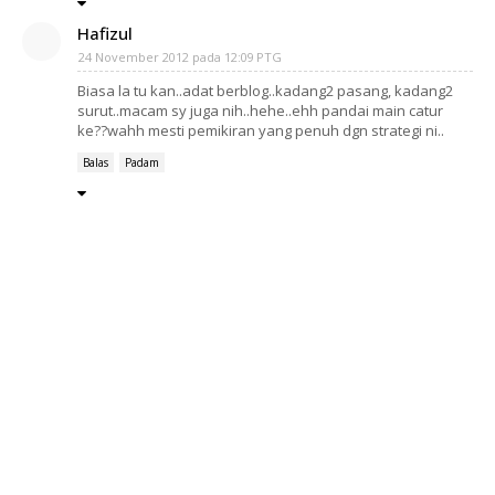
Hafizul
24 November 2012 pada 12:09 PTG
Biasa la tu kan..adat berblog..kadang2 pasang, kadang2
surut..macam sy juga nih..hehe..ehh pandai main catur
ke??wahh mesti pemikiran yang penuh dgn strategi ni..
Balas
Padam