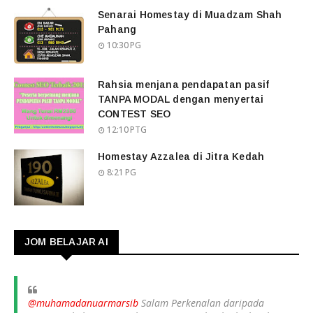
Senarai Homestay di Muadzam Shah
Pahang
10:30 PG
Rahsia menjana pendapatan pasif
TANPA MODAL dengan menyertai
CONTEST SEO
12:10 PTG
Homestay Azzalea di Jitra Kedah
8:21 PG
JOM BELAJAR AI
@muhamadanuarmarsib
Salam Perkenalan daripada