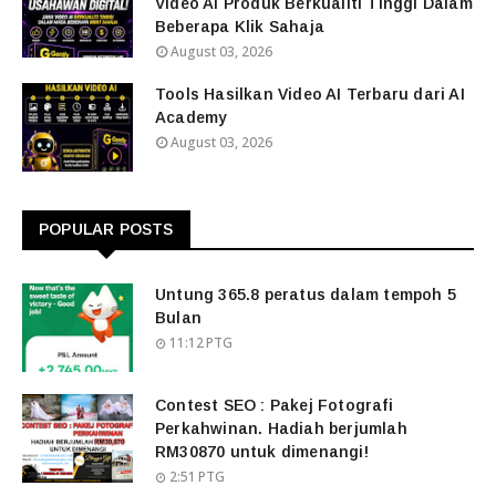
Video AI Produk Berkualiti Tinggi Dalam
Beberapa Klik Sahaja
August 03, 2026
Tools Hasilkan Video AI Terbaru dari AI
Academy
August 03, 2026
POPULAR POSTS
Untung 365.8 peratus dalam tempoh 5
Bulan
11:12 PTG
Contest SEO : Pakej Fotografi
Perkahwinan. Hadiah berjumlah
RM30870 untuk dimenangi!
2:51 PTG