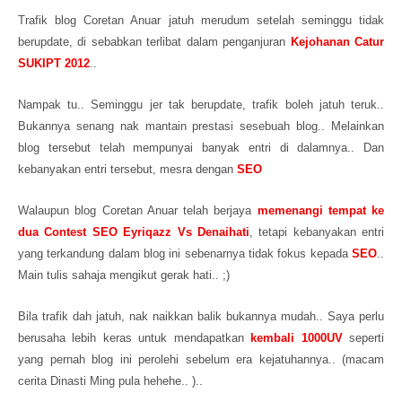
Trafik blog Coretan Anuar jatuh merudum setelah seminggu tidak
berupdate
,
di sebabkan terlibat dalam penganjuran
Kejohanan Catur
SUKIPT 2012
..
Nampak tu.. Seminggu jer tak berupdate, trafik
bole
h jatuh teruk..
Bukannya senang nak mantain prestasi sesebuah blog.. Melainkan
blog tersebut telah mempunyai banyak entri di dalamnya
.. Dan
kebanyakan entri tersebut, mesra dengan
SEO
Walaupun
blog Coretan Anuar telah berjaya
mem
enangi tempat ke
dua
C
ontest SEO Eyriqazz Vs Denaihati
, tetapi kebanyakan entri
yang
terkandung dalam blog ini
sebenarnya tidak f
okus kepada
SEO
..
Main tulis sahaj
a mengikut gerak hati.. ;)
Bila trafik dah jatuh, nak naikkan balik bukannya mudah.. Saya perlu
berusaha lebih keras untuk mendapatkan
kembali 1000UV
seperti
yang pernah blog ini perolehi sebelum era kejatuhannya.. (macam
cerita Dinasti
M
ing pula hehehe.. )..