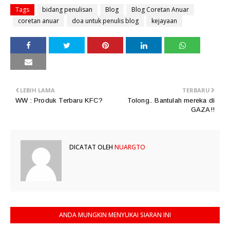
Tags
bidang penulisan
Blog
Blog Coretan Anuar
coretan anuar
doa untuk penulis blog
kejayaan
LEBIH LAMA
TERBARU
WW : Produk Terbaru KFC?
Tolong.. Bantulah mereka di
GAZA!!
DICATAT OLEH
NUARGTO
ANDA MUNGKIN MENYUKAI SIARAN INI