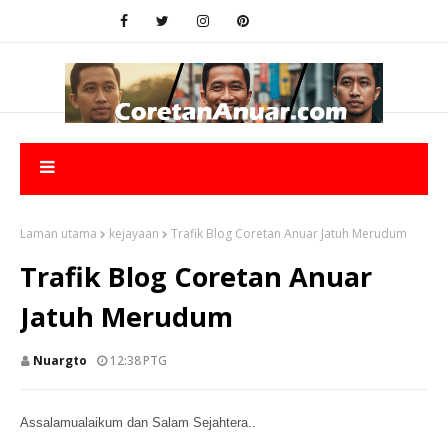
Laman utama
kejayaan
Trafik Blog Coretan Anuar Jatuh Merudum
Trafik Blog Coretan Anuar
Jatuh Merudum
Nuargto
12:38 PTG
Assalamualaikum dan Salam Sejahtera..