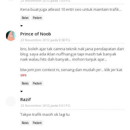
23 November 2012 pada 1:03 PG
Kena buat juga atleast 10 entri seo untuk maintain trafik...
Balas
Padam
Prince of Noob
23 November 2012 pada 8:58 PG
bro, boleh ajar tak camna teknik nak jana pendapatan dari
blog. saya ada iklan nuffnang je tapi masih tak banyak
naik walau hits dah banyak... mohon tunjuk ajar...
btw jom join contest ni, senang dan mudah jer... klik jer kat
sini
Balas
Padam
Razif
23 November 2012 pada 9:01 PG
Takpe trafik masih ok lagi tu
Balas
Padam