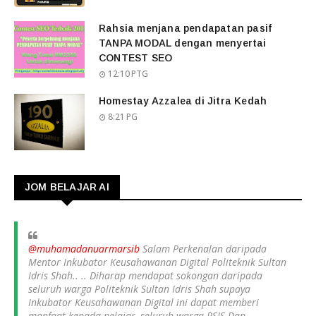
Rahsia menjana pendapatan pasif
TANPA MODAL dengan menyertai
CONTEST SEO
12:10 PTG
Homestay Azzalea di Jitra Kedah
8:21 PG
JOM BELAJAR AI
@muhamadanuarmarsib
Salam Perkenalan daripada
Mentor Inkubator Keusahawanan Digital Politeknik Sultan
Idris Shah.. .. Diharap mendapat sokongan daripada
seluruh warga Politeknik Sultan Idris Shah supaya
Inkubator Keusahawanan Digital ini dapat memberi
manfaat kepada pelajar, seluruh warga PSIS Dan