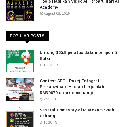
Tools Hasilkan Video AI Terbaru dari AI
Academy
August 03, 2026
POPULAR POSTS
Untung 365.8 peratus dalam tempoh 5
Bulan
11:12 PTG
Contest SEO : Pakej Fotografi
Perkahwinan. Hadiah berjumlah
RM30870 untuk dimenangi!
2:51 PTG
Senarai Homestay di Muadzam Shah
Pahang
10:30 PG