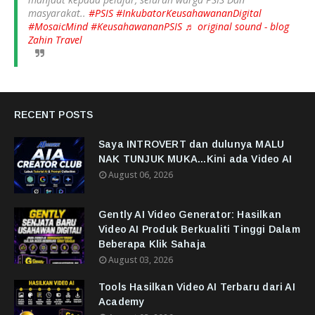
masyarakat..
#PSIS
#InkubatorKeusahawananDigital
#MosaicMind
#KeusahawananPSIS
♬ original sound - blog
Zahin Travel
RECENT POSTS
Saya INTROVERT dan dulunya MALU
NAK TUNJUK MUKA...Kini ada Video AI
August 06, 2026
Gently AI Video Generator: Hasilkan
Video AI Produk Berkualiti Tinggi Dalam
Beberapa Klik Sahaja
August 03, 2026
Tools Hasilkan Video AI Terbaru dari AI
Academy