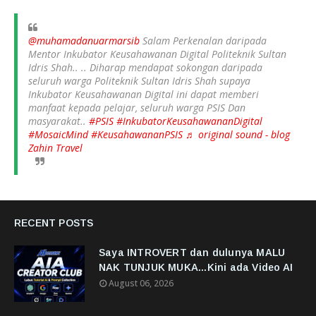
@muhamadanuarmarsib
Salam Perkenalan daripada
Mentor Inkubator Keusahawanan Digital Politeknik Sultan
Idris Shah.. .. Diharap mendapat sokongan daripada
seluruh warga Politeknik Sultan Idris Shah supaya
Inkubator Keusahawanan Digital ini dapat memberi
manfaat kepada pelajar, seluruh warga PSIS Dan
masyarakat..
#PSIS
#InkubatorKeusahawananDigital
#MosaicMind
#KeusahawananPSIS
♬ original sound - blog
Zahin Travel
RECENT POSTS
Saya INTROVERT dan dulunya MALU
NAK TUNJUK MUKA...Kini ada Video AI
August 06, 2026