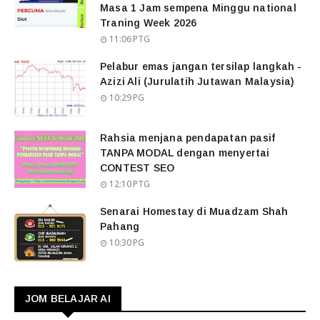
Masa 1 Jam sempena Minggu national
Traning Week 2026
11:06 PTG
Pelabur emas jangan tersilap langkah -
Azizi Ali (Jurulatih Jutawan Malaysia)
10:29 PG
Rahsia menjana pendapatan pasif
TANPA MODAL dengan menyertai
CONTEST SEO
12:10 PTG
Senarai Homestay di Muadzam Shah
Pahang
10:30 PG
JOM BELAJAR AI