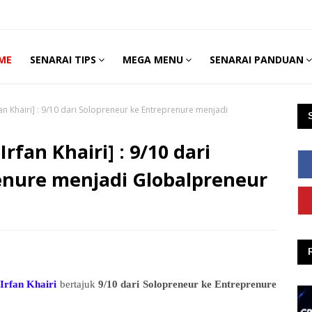
ME
SENARAI TIPS
MEGA MENU
SENARAI PANDUAN
an Khairi] : 9/10 dari Solopreneur ke Entreprenure menjadi
rfan Khairi] : 9/10 dari
enure menjadi Globalpreneur
Irfan Khairi
bertajuk
9/10 dari Solopreneur ke Entreprenure