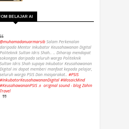
JOM BELAJAR AI
@muhamadanuarmarsib
Salam Perkenalan
daripada Mentor Inkubator Keusahawanan Digital
Politeknik Sultan Idris Shah.. .. Diharap mendapat
sokongan daripada seluruh warga Politeknik
Sultan Idris Shah supaya Inkubator Keusahawanan
Digital ini dapat memberi manfaat kepada pelajar,
seluruh warga PSIS Dan masyarakat..
#PSIS
#InkubatorKeusahawananDigital
#MosaicMind
#KeusahawananPSIS
♬ original sound - blog Zahin
Travel