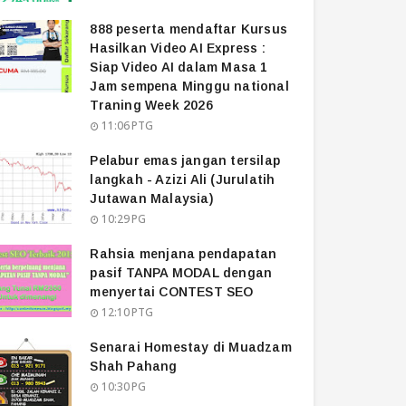
888 peserta mendaftar Kursus
Hasilkan Video AI Express :
Siap Video AI dalam Masa 1
Jam sempena Minggu national
Traning Week 2026
11:06 PTG
Pelabur emas jangan tersilap
langkah - Azizi Ali (Jurulatih
Jutawan Malaysia)
10:29 PG
Rahsia menjana pendapatan
pasif TANPA MODAL dengan
menyertai CONTEST SEO
12:10 PTG
Senarai Homestay di Muadzam
Shah Pahang
10:30 PG