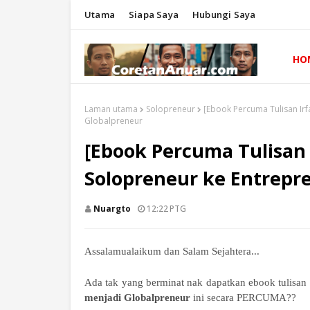
Utama
Siapa Saya
Hubungi Saya
HO
Laman utama
Solopreneur
[Ebook Percuma Tulisan Irf
Globalpreneur
[Ebook Percuma Tulisan I
Solopreneur ke Entrepr
Nuargto
12:22 PTG
Assalamualaikum dan Salam Sejahtera...
Ada tak yang berminat nak dapatkan ebook tulisan
menjadi Globalpreneur
ini secara PERCUMA??