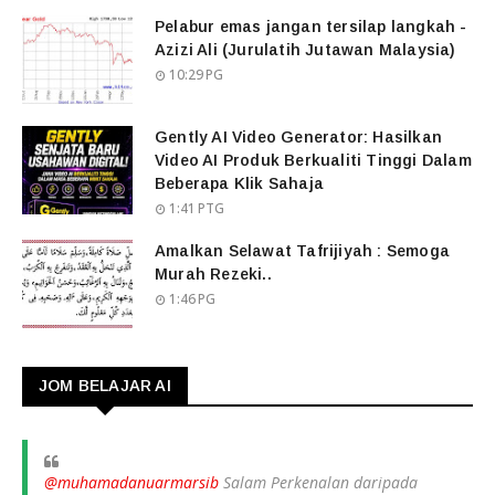
Pelabur emas jangan tersilap langkah -
Azizi Ali (Jurulatih Jutawan Malaysia)
10:29 PG
Gently AI Video Generator: Hasilkan
Video AI Produk Berkualiti Tinggi Dalam
Beberapa Klik Sahaja
1:41 PTG
Amalkan Selawat Tafrijiyah : Semoga
Murah Rezeki..
1:46 PG
JOM BELAJAR AI
@muhamadanuarmarsib
Salam Perkenalan daripada