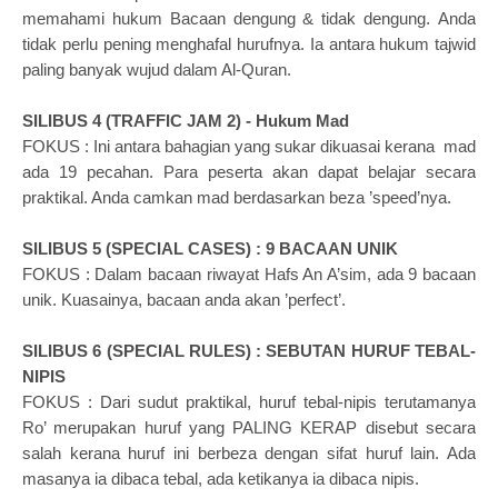
memahami hukum
Bacaan dengung & tidak dengung.
Anda
tidak perlu pening menghafal hurufnya.
Ia antara hukum tajwid
paling banyak wujud dalam Al-Quran.
SILIBUS 4 (TRAFFIC JAM 2) -
Hukum Mad
FOKUS : Ini antara bahagian yang sukar dikuasai kerana mad
ada 19 pecahan. Para peserta akan dapat belajar secara
praktikal. Anda camkan mad berdasarkan beza ’speed’nya.
SILIBUS 5 (SPECIAL CASES) :
9 BACAAN UNIK
FOKUS : Dalam bacaan riwayat Hafs An A’sim, ada 9 bacaan
unik. Kuasainya, bacaan anda akan ’perfect’.
SILIBUS 6 (SPECIAL RULES) :
SEBUTAN HURUF TEBAL-
NIPIS
FOKUS : Dari sudut praktikal, huruf tebal-nipis terutamanya
Ro’ merupakan huruf yang PALING KERAP disebut secara
salah kerana huruf ini berbeza dengan sifat huruf lain. Ada
masanya ia dibaca tebal, ada ketikanya ia dibaca nipis.