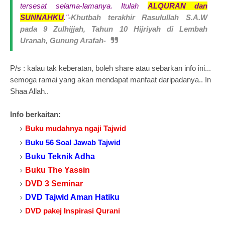
tersesat selama-lamanya. Itulah
ALQURAN dan
SUNNAHKU
."
-Khutbah terakhir Rasulullah S.A.W
pada 9 Zulhijjah, Tahun 10 Hijriyah di Lembah
Uranah, Gunung Arafah-
P/s : kalau tak keberatan, boleh share atau sebarkan info ini...
semoga ramai yang akan mendapat manfaat daripadanya.. In
Shaa Allah..
Info berkaitan:
Buku mudahnya ngaji Tajwid
Buku 56 Soal Jawab Tajwid
Buku Teknik Adha
Buku The Yassin
DVD 3 Seminar
DVD Tajwid Aman Hatiku
DVD pakej Inspirasi Qurani