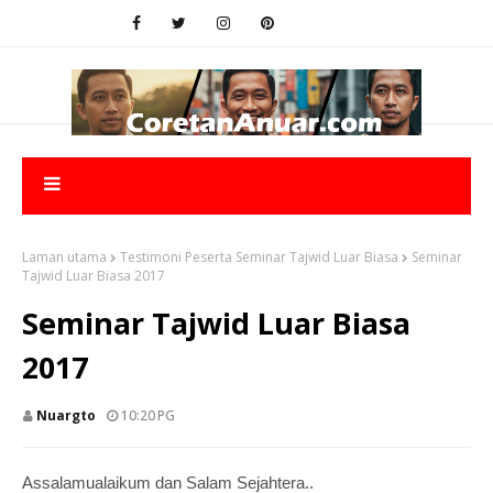
Laman utama
Testimoni Peserta Seminar Tajwid Luar Biasa
Seminar
Tajwid Luar Biasa 2017
Seminar Tajwid Luar Biasa
2017
Nuargto
10:20 PG
Assalamualaikum dan Salam Sejahtera..