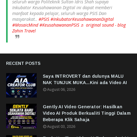
seluruh warga Politeknik Sultan Idris Shah supaya
Inkubator Keusahawanan Digital ini dapat memberi
manfaat kepada pelajar, seluruh warga PSIS Dan
masyarakat..
#PSIS
#InkubatorKeusahawananDigital
#MosaicMind
#KeusahawananPSIS
♬ original sound - blog
Zahin Travel
RECENT POSTS
Saya INTROVERT dan dulunya MALU
NAK TUNJUK MUKA...Kini ada Video AI
August 06, 2026
Gently AI Video Generator: Hasilkan
Video AI Produk Berkualiti Tinggi Dalam
Beberapa Klik Sahaja
August 03, 2026