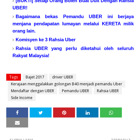
[BUKTI] Setiap Orang Boleh Buat Duit Dengan Rahsia
UBER!
Bagaimana bekas Pemandu UBER ini berjaya
menjana pendapatan lumayan melalui KERETA milik
orang lain.
Komisyen ke 3 Rahsia Uber
Rahsia UBER yang perlu diketahui oleh seluruh
Rakyat Malaysia!
Tags
Bajet 2017
driver UBER
Kerajaan menggalakkan golongan B40 menjadi pemandu Uber
Mendaftar dengan UBER
Pemandu UBER
Rahsia UBER
Side Income
LEBIH LAMA
TERBARU