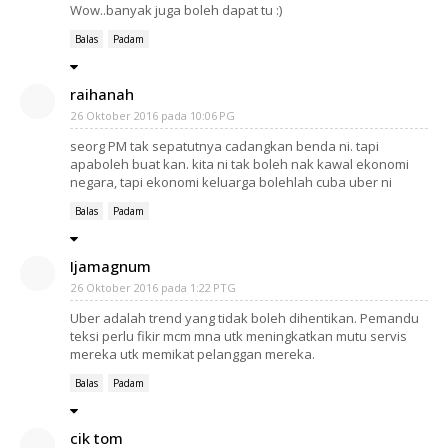
Wow..banyak juga boleh dapat tu :)
Balas
Padam
raihanah
26 Oktober 2016 pada 10:06 PG
seorg PM tak sepatutnya cadangkan benda ni. tapi
apaboleh buat kan. kita ni tak boleh nak kawal ekonomi
negara, tapi ekonomi keluarga bolehlah cuba uber ni
Balas
Padam
Ijamagnum
26 Oktober 2016 pada 1:22 PTG
Uber adalah trend yang tidak boleh dihentikan. Pemandu
teksi perlu fikir mcm mna utk meningkatkan mutu servis
mereka utk memikat pelanggan mereka.
Balas
Padam
cik tom