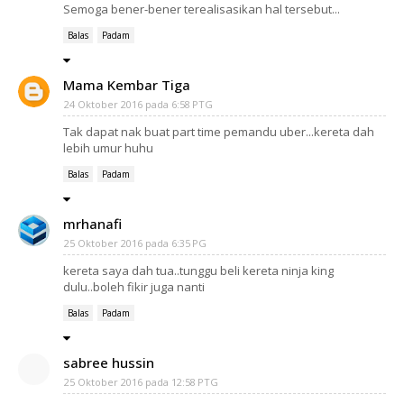
Semoga bener-bener terealisasikan hal tersebut...
Balas
Padam
Mama Kembar Tiga
24 Oktober 2016 pada 6:58 PTG
Tak dapat nak buat part time pemandu uber...kereta dah
lebih umur huhu
Balas
Padam
mrhanafi
25 Oktober 2016 pada 6:35 PG
kereta saya dah tua..tunggu beli kereta ninja king
dulu..boleh fikir juga nanti
Balas
Padam
sabree hussin
25 Oktober 2016 pada 12:58 PTG