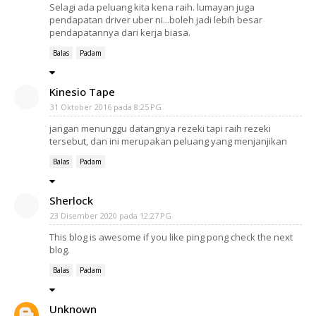
Selagi ada peluang kita kena raih. lumayan juga
pendapatan driver uber ni...boleh jadi lebih besar
pendapatannya dari kerja biasa.
Balas
Padam
Kinesio Tape
31 Oktober 2016 pada 8:25 PG
jangan menunggu datangnya rezeki tapi raih rezeki
tersebut, dan ini merupakan peluang yang menjanjikan
Balas
Padam
Sherlock
23 Disember 2020 pada 12:27 PG
This blog is awesome if you like ping pong check the next
blog.
Balas
Padam
Unknown