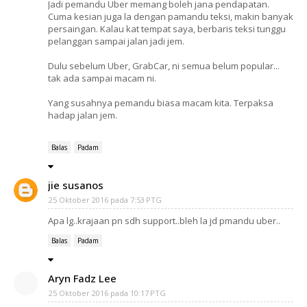
Jadi pemandu Uber memang boleh jana pendapatan.
Cuma kesian juga la dengan pamandu teksi, makin banyak
persaingan. Kalau kat tempat saya, berbaris teksi tunggu
pelanggan sampai jalan jadi jem.
Dulu sebelum Uber, GrabCar, ni semua belum popular...
tak ada sampai macam ni.
Yang susahnya pemandu biasa macam kita. Terpaksa
hadap jalan jem.
Balas
Padam
jie susanos
25 Oktober 2016 pada 7:53 PTG
Apa lg..krajaan pn sdh support..bleh la jd pmandu uber..
Balas
Padam
Aryn Fadz Lee
25 Oktober 2016 pada 10:17 PTG