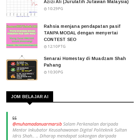
Azizi Ali (Jurulatih Jutawan Malaysia)
10:29 PG
Rahsia menjana pendapatan pasif
TANPA MODAL dengan menyertai
CONTEST SEO
12:10 PTG
Senarai Homestay di Muadzam Shah
Pahang
10:30 PG
JOM BELAJAR AI
@muhamadanuarmarsib
Salam Perkenalan daripada
Mentor Inkubator Keusahawanan Digital Politeknik Sultan
Idris Shah.. .. Diharap mendapat sokongan daripada