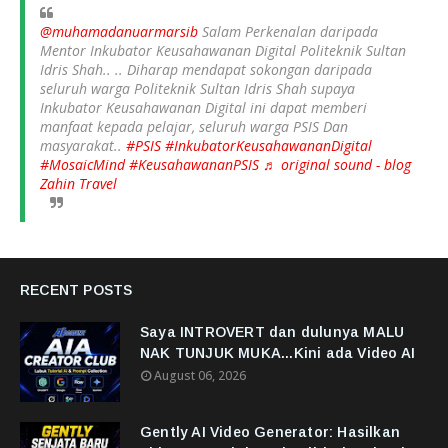
@muhamadanuarmarsib
Salam Perkenalan daripada
Mentor Inkubator Keusahawanan Digital Politeknik Sultan
Idris Shah.. .. Diharap mendapat sokongan daripada
seluruh warga Politeknik Sultan Idris Shah supaya
Inkubator Keusahawanan Digital ini dapat memberi
manfaat kepada pelajar, seluruh warga PSIS Dan
masyarakat..
#PSIS
#InkubatorKeusahawananDigital
#MosaicMind
#KeusahawananPSIS
♬ original sound - blog
Zahin Travel
RECENT POSTS
Saya INTROVERT dan dulunya MALU
NAK TUNJUK MUKA...Kini ada Video AI
August 06, 2026
Gently AI Video Generator: Hasilkan