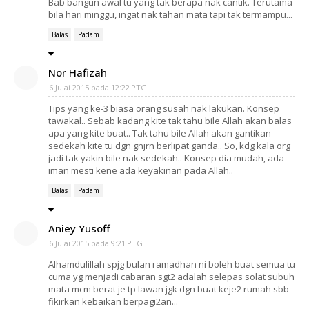
Bab bangun awal tu yang tak berapa nak cantik. Terutama
bila hari minggu, ingat nak tahan mata tapi tak termampu...
Balas
Padam
Nor Hafizah
6 Julai 2015 pada 12:22 PTG
Tips yang ke-3 biasa orang susah nak lakukan. Konsep
tawakal.. Sebab kadang kite tak tahu bile Allah akan balas
apa yang kite buat.. Tak tahu bile Allah akan gantikan
sedekah kite tu dgn gnjrn berlipat ganda.. So, kdg kala org
jadi tak yakin bile nak sedekah.. Konsep dia mudah, ada
iman mesti kene ada keyakinan pada Allah..
Balas
Padam
Aniey Yusoff
6 Julai 2015 pada 9:21 PTG
Alhamdulillah spjg bulan ramadhan ni boleh buat semua tu
cuma yg menjadi cabaran sgt2 adalah selepas solat subuh
mata mcm berat je tp lawan jgk dgn buat keje2 rumah sbb
fikirkan kebaikan berpagi2an...