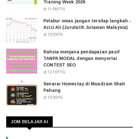
Traning Week 2026
11:06 PTG
Pelabur emas jangan tersilap langkah -
Azizi Ali (Jurulatih Jutawan Malaysia)
10:29 PG
Rahsia menjana pendapatan pasif
TANPA MODAL dengan menyertai
CONTEST SEO
12:10 PTG
Senarai Homestay di Muadzam Shah
Pahang
10:30 PG
JOM BELAJAR AI