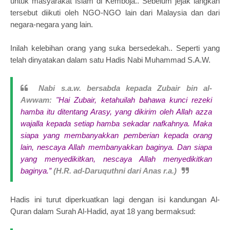
untuk masyarakat Islam di Kemboja.. Sebelum jejak langkah
tersebut diikuti oleh NGO-NGO lain dari Malaysia dan dari
negara-negara yang lain.
Inilah kelebihan orang yang suka bersedekah.. Seperti yang
telah dinyatakan dalam satu Hadis Nabi Muhammad S.A.W.
Nabi s.a.w. bersabda kepada Zubair bin al-
Awwam:
"Hai Zubair, ketahuilah bahawa kunci rezeki
hamba itu ditentang Arasy, yang dikirim oleh Allah azza
wajalla kepada setiap hamba sekadar nafkahnya. Maka
siapa yang membanyakkan pemberian kepada orang
lain, nescaya Allah membanyakkan baginya. Dan siapa
yang menyedikitkan, nescaya Allah menyedikitkan
baginya.”
(H.R. ad-Daruquthni dari Anas r.a.)
Hadis ini turut diperkuatkan lagi dengan isi kandungan Al-
Quran dalam Surah Al-Hadid, ayat 18 yang bermaksud: