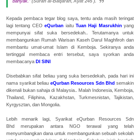
banyak.”
(Surah al-Baqarah, Ayat 245 ).
Kepada pembaca tegar blog saya, tentu anda masih teringat
lagi tentang CEO
eQurban
iaitu
Tuan Haji Masrukhin
yang
mempunyai sifat suka bersedekah.. Terutamanya untuk
membangunkan Rumah Warisan Kaseh Darul Maghfiroh dan
membantu umat-umat Islam di Kemboja. Sekiranya anda
tertinggal membaca entri tersebut, saya syorkan anda
membacanya
DI SINI
Disebabkan sifat beliau yang suka bersedekah, pada hari ini
nama syarikat beliau
eQurban Resources Sdn Bhd
semakin
dikenali bukan sahaja di Malaysia.. Malah Indonesia, Kemboja,
Thailand, Filiphina, Kazakhstan, Turkmesnistan, Tajikistan,
Kyrgysztan, dan Mongolia.
Lebih menarik lagi, Syarikat
eQurban Resources Sdn
Bhd
merupakan antara NGO terawal yang telah
menyumbangkan dana untuk membangunkan sebuah sekolah