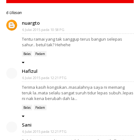
6 Ulasan
nuargto
6 Julai 2015 pada 10:58 PG
Tentu ramai yang tak sanggup terus bangun selepas
sahur.. betul tak? Hehehe
Balas
Padam
Hafizul
6 Julai 2015 pada 12:21 PTG
Terima kasih kongsikan..masalahnya saya ni memang
teruk la..mata selalu sangat suruh tidur lepas subuh..lepas
ni nak kena berubah dah la...
Balas
Padam
Sani
6 Julai 2015 pada 12:21 PTG