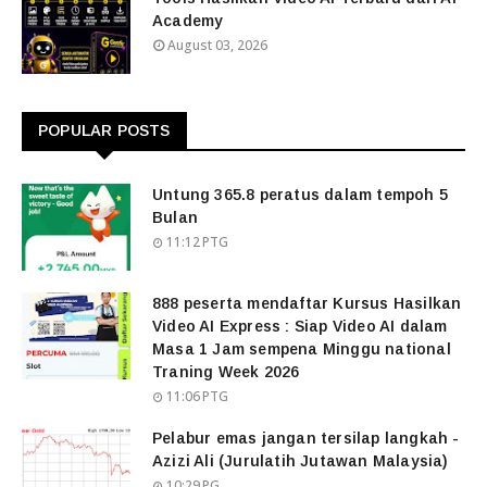
Academy
August 03, 2026
POPULAR POSTS
Untung 365.8 peratus dalam tempoh 5
Bulan
11:12 PTG
888 peserta mendaftar Kursus Hasilkan
Video AI Express : Siap Video AI dalam
Masa 1 Jam sempena Minggu national
Traning Week 2026
11:06 PTG
Pelabur emas jangan tersilap langkah -
Azizi Ali (Jurulatih Jutawan Malaysia)
10:29 PG