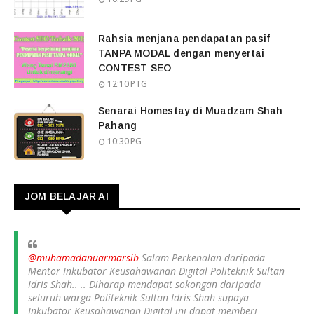
Rahsia menjana pendapatan pasif
TANPA MODAL dengan menyertai
CONTEST SEO
12:10 PTG
Senarai Homestay di Muadzam Shah
Pahang
10:30 PG
JOM BELAJAR AI
@muhamadanuarmarsib
Salam Perkenalan daripada
Mentor Inkubator Keusahawanan Digital Politeknik Sultan
Idris Shah.. .. Diharap mendapat sokongan daripada
seluruh warga Politeknik Sultan Idris Shah supaya
Inkubator Keusahawanan Digital ini dapat memberi