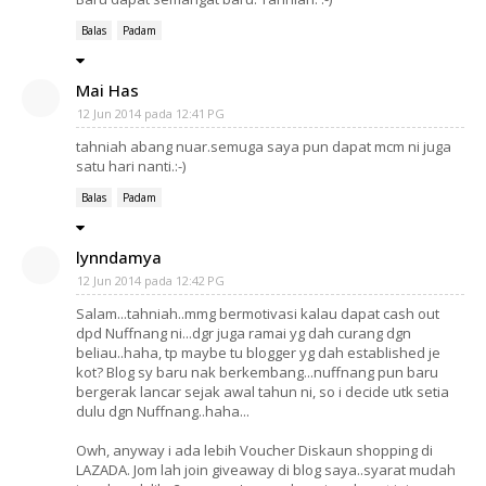
Balas
Padam
Mai Has
12 Jun 2014 pada 12:41 PG
tahniah abang nuar.semuga saya pun dapat mcm ni juga
satu hari nanti.:-)
Balas
Padam
lynndamya
12 Jun 2014 pada 12:42 PG
Salam...tahniah..mmg bermotivasi kalau dapat cash out
dpd Nuffnang ni...dgr juga ramai yg dah curang dgn
beliau..haha, tp maybe tu blogger yg dah established je
kot? Blog sy baru nak berkembang...nuffnang pun baru
bergerak lancar sejak awal tahun ni, so i decide utk setia
dulu dgn Nuffnang..haha...
Owh, anyway i ada lebih Voucher Diskaun shopping di
LAZADA. Jom lah join giveaway di blog saya..syarat mudah