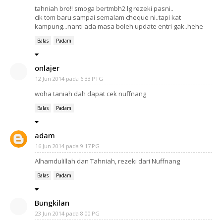
tahniah bro!! smoga bertmbh2 lg rezeki pasni..
cik tom baru sampai semalam cheque ni..tapi kat
kampung...nanti ada masa boleh update entri gak..hehe
Balas
Padam
onlajer
12 Jun 2014 pada 6:33 PTG
woha taniah dah dapat cek nuffnang
Balas
Padam
adam
16 Jun 2014 pada 9:17 PG
Alhamdulillah dan Tahniah, rezeki dari Nuffnang
Balas
Padam
Bungkilan
23 Jun 2014 pada 8:00 PG