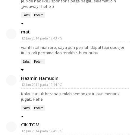
je, xde nak like2 sponsor's page bagai...selamat join
giveaway ! hehe :)
Balas
Padam
mat
12 Jun 2014 pada 12:43 PG
wahhh tahniah bro, saya pun pernah dapat tapi ciput jer,
itu la kali pertama dan terakhir. huhuhuhu
Balas
Padam
Hazmin Hamudin
12 Jun 2014 pada 12:44 PG
Kalau tunjuk berapa jumlah semangat tu pun menarik
jugak. Hehe
Balas
Padam
CIK TOM
12 Jun 2014 pada 12:45 PG