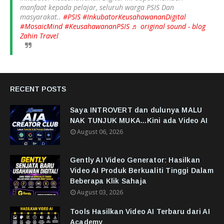
manfaat kepada pelajar, seluruh warga PSIS Dan
masyarakat..
#PSIS
#InkubatorKeusahawananDigital
#MosaicMind
#KeusahawananPSIS
♬ original sound - blog
Zahin Travel
RECENT POSTS
Saya INTROVERT dan dulunya MALU
NAK TUNJUK MUKA...Kini ada Video AI
August 06, 2026
Gently AI Video Generator: Hasilkan
Video AI Produk Berkualiti Tinggi Dalam
Beberapa Klik Sahaja
August 03, 2026
Tools Hasilkan Video AI Terbaru dari AI
Academy