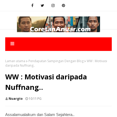
Laman utama
Pendapatan Sampingan Dengan Blog
WW : Motivasi
daripada Nuffnang..
WW : Motivasi daripada
Nuffnang..
Nuargto
10:11 PG
Assalamualaikum dan Salam Sejahtera..