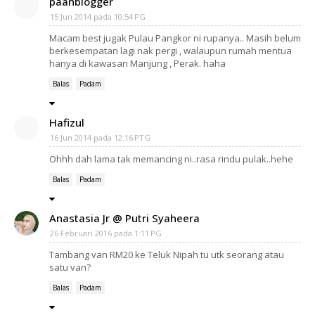
paanblogger
15 Jun 2014 pada 10:54 PG
Macam best jugak Pulau Pangkor ni rupanya.. Masih belum
berkesempatan lagi nak pergi , walaupun rumah mentua
hanya di kawasan Manjung , Perak. haha
Balas
Padam
Hafizul
16 Jun 2014 pada 12:16 PTG
Ohhh dah lama tak memancing ni..rasa rindu pulak..hehe
Balas
Padam
Anastasia Jr @ Putri Syaheera
26 Februari 2016 pada 1:11 PG
Tambang van RM20 ke Teluk Nipah tu utk seorang atau
satu van?
Balas
Padam