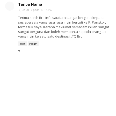
Tanpa Nama
5 Jun 2017 pada 10:15 PG
Terima kasih Bro info saudara sangat berguna kepada
sesiapa saja yang rasa rasa ingin bercuti ke P. Pangkor,
termasuk saya. Kerana maklumat semacam ini lah sangat
sangat berguna dan boleh membantu kepada orang lain
yang ingin ke satu satu destinasi...TQ Bro
Balas
Padam