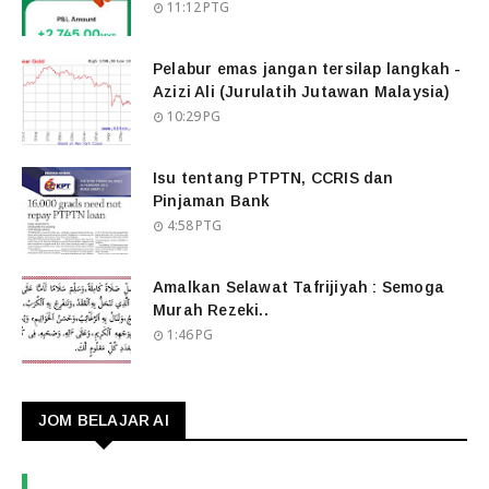
11:12 PTG
Pelabur emas jangan tersilap langkah -
Azizi Ali (Jurulatih Jutawan Malaysia)
10:29 PG
Isu tentang PTPTN, CCRIS dan
Pinjaman Bank
4:58 PTG
Amalkan Selawat Tafrijiyah : Semoga
Murah Rezeki..
1:46 PG
JOM BELAJAR AI