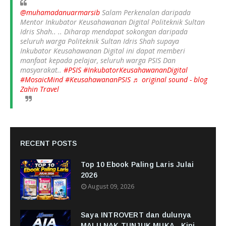
@muhamadanuarmarsib
Salam Perkenalan daripada
Mentor Inkubator Keusahawanan Digital Politeknik Sultan
Idris Shah.. .. Diharap mendapat sokongan daripada
seluruh warga Politeknik Sultan Idris Shah supaya
Inkubator Keusahawanan Digital ini dapat memberi
manfaat kepada pelajar, seluruh warga PSIS Dan
masyarakat..
#PSIS
#InkubatorKeusahawananDigital
#MosaicMind
#KeusahawananPSIS
♬ original sound - blog
Zahin Travel
RECENT POSTS
Top 10 Ebook Paling Laris Julai
2026
August 09, 2026
Saya INTROVERT dan dulunya
MALU NAK TUNJUK MUKA...Kini