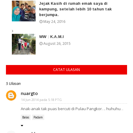
Jejak Kasih di rumah emak saya di
kampung, setelah lebih 10 tahun tak
berjumpa.
May 24, 2016
WW : K.A.M.I
August 26, 2015
CATAT ULASAN
5 Ulasan
nuargto
14 Jun 2014 pada 5:18 PTG
Anak-anak tak puas bercuti di Pulau Pangkor. .. huhuhu. .
Balas
Padam