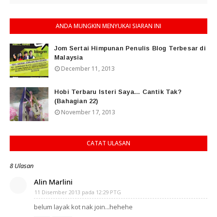
ANDA MUNGKIN MENYUKAI SIARAN INI
Jom Sertai Himpunan Penulis Blog Terbesar di
Malaysia
December 11, 2013
Hobi Terbaru Isteri Saya... Cantik Tak?
(Bahagian 22)
November 17, 2013
CATAT ULASAN
8 Ulasan
Alin Marlini
11 Disember 2013 pada 12:29 PTG
belum layak kot nak join...hehehe