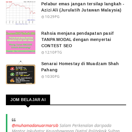
Pelabur emas jangan tersilap langkah -
Azizi Ali (Jurulatih Jutawan Malaysia)
10:29 PG
Rahsia menjana pendapatan pasif
TANPA MODAL dengan menyertai
CONTEST SEO
12:10 PTG
Senarai Homestay di Muadzam Shah
Pahang
10:30 PG
JOM BELAJAR AI
@muhamadanuarmarsib
Salam Perkenalan daripada
Mentor Inkubator Keusahawanan Digital Politeknik Sultan