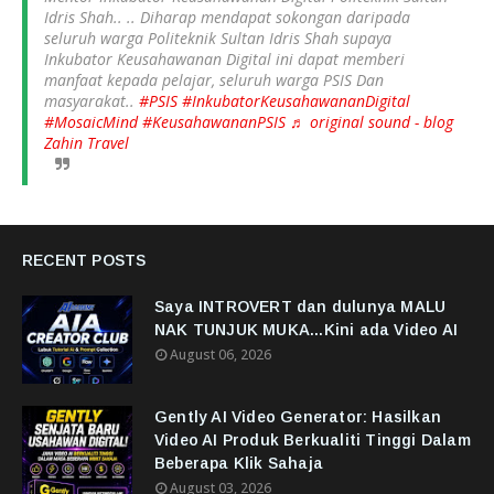
Idris Shah.. .. Diharap mendapat sokongan daripada
seluruh warga Politeknik Sultan Idris Shah supaya
Inkubator Keusahawanan Digital ini dapat memberi
manfaat kepada pelajar, seluruh warga PSIS Dan
masyarakat..
#PSIS
#InkubatorKeusahawananDigital
#MosaicMind
#KeusahawananPSIS
♬ original sound - blog
Zahin Travel
RECENT POSTS
Saya INTROVERT dan dulunya MALU
NAK TUNJUK MUKA...Kini ada Video AI
August 06, 2026
Gently AI Video Generator: Hasilkan
Video AI Produk Berkualiti Tinggi Dalam
Beberapa Klik Sahaja
August 03, 2026