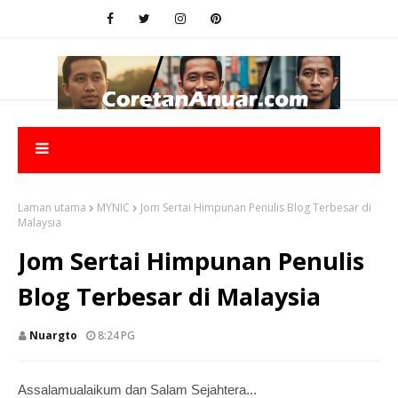
Laman utama
MYNIC
Jom Sertai Himpunan Penulis Blog Terbesar di
Malaysia
Jom Sertai Himpunan Penulis
Blog Terbesar di Malaysia
Nuargto
8:24 PG
Assalamualaikum dan Salam Sejahtera...