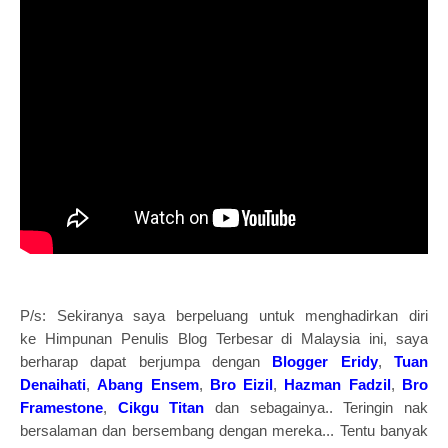
P/s: Sekiranya saya berpeluang untuk menghadirkan diri
ke Himpunan Penulis Blog Terbesar di Malaysia ini, saya
berharap dapat berjumpa dengan
Blogger Eridy
,
Tuan
Denaihati
,
Abang Ensem
,
Bro Eizil
,
Hazman Fadzil
,
Bro
Framestone
,
Cikgu Titan
dan sebagainya.. Teringin nak
bersalaman dan bersembang dengan mereka... Tentu banyak