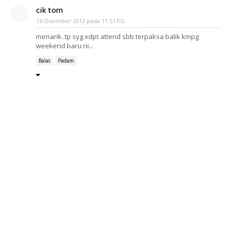
cik tom
16 Disember 2013 pada 11:51 PG
menarik..tp syg xdpt attend sbb terpaksa balik kmpg
weekend baru ni...
Balas
Padam