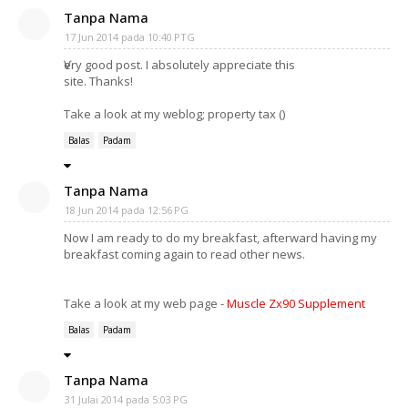
Tanpa Nama
17 Jun 2014 pada 10:40 PTG
Ѵery good post. I absolutely appreciate this
site. Thankѕ!
Take a look at my ԝeblog; property tax (
)
Balas
Padam
Tanpa Nama
18 Jun 2014 pada 12:56 PG
Now I am ready to do my breakfast, afterward having my
breakfast coming again to read other news.
Take a look at my web page -
Muscle Zx90 Supplement
Balas
Padam
Tanpa Nama
31 Julai 2014 pada 5:03 PG