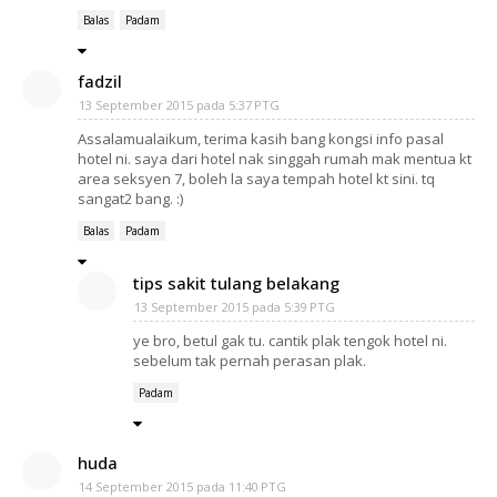
Balas
Padam
fadzil
13 September 2015 pada 5:37 PTG
Assalamualaikum, terima kasih bang kongsi info pasal
hotel ni. saya dari hotel nak singgah rumah mak mentua kt
area seksyen 7, boleh la saya tempah hotel kt sini. tq
sangat2 bang. :)
Balas
Padam
tips sakit tulang belakang
13 September 2015 pada 5:39 PTG
ye bro, betul gak tu. cantik plak tengok hotel ni.
sebelum tak pernah perasan plak.
Padam
huda
14 September 2015 pada 11:40 PTG