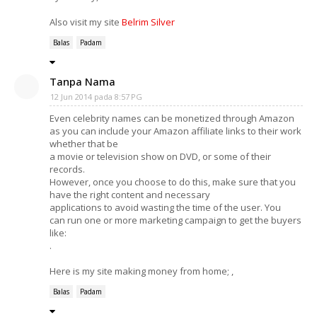
Also visit my site
Belrim Silver
Balas
Padam
Tanpa Nama
12 Jun 2014 pada 8:57 PG
Even celebrity names can be monetized through Amazon
as you can include your Amazon affiliate links to their work
whether that be
a movie or television show on DVD, or some of their
records.
However, once you choose to do this, make sure that you
have the right content and necessary
applications to avoid wasting the time of the user. You
can run one or more marketing campaign to get the buyers
like:
.
Here is my site making money from home;
,
Balas
Padam