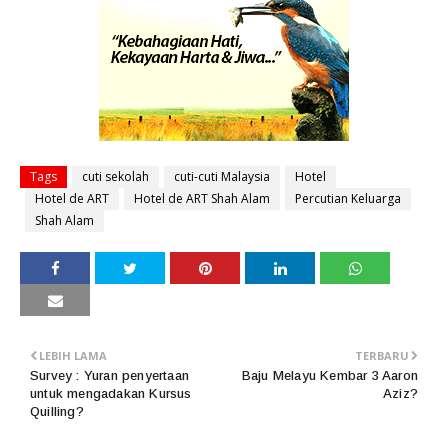
Tags
cuti sekolah
cuti-cuti Malaysia
Hotel
Hotel de ART
Hotel de ART Shah Alam
Percutian Keluarga
Shah Alam
LEBIH LAMA
TERBARU
Survey : Yuran penyertaan
Baju Melayu Kembar 3 Aaron
untuk mengadakan Kursus
Aziz?
Quilling?