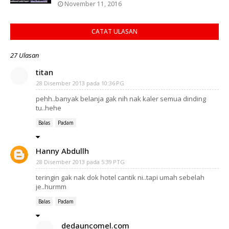
November 11, 2016
CATAT ULASAN
27 Ulasan
titan
28 Disember 2013 pada 10:36 PG
pehh..banyak belanja gak nih nak kaler semua dinding
tu..hehe
Balas
Padam
Hanny Abdullh
28 Disember 2013 pada 5:39 PTG
teringin gak nak dok hotel cantik ni..tapi umah sebelah
je..hurmm
Balas
Padam
dedauncomel.com