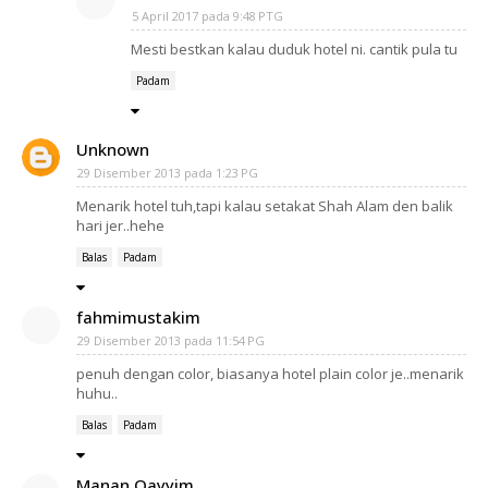
5 April 2017 pada 9:48 PTG
Mesti bestkan kalau duduk hotel ni. cantik pula tu
Padam
Unknown
29 Disember 2013 pada 1:23 PG
Menarik hotel tuh,tapi kalau setakat Shah Alam den balik
hari jer..hehe
Balas
Padam
fahmimustakim
29 Disember 2013 pada 11:54 PG
penuh dengan color, biasanya hotel plain color je..menarik
huhu..
Balas
Padam
Manan Qayyim