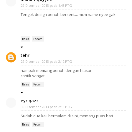
29 Disember 2013 pada 1:48 PTG
Tengok design penuh berseni.... mcm name nyee gak
Balas
Padam
tehr
29 Disember 2013 pada 2:12 PTG
nampak memang penuh dengan hiasan
cantik sangat
Balas
Padam
eyriqazz
30 Disember 2013 pada 2:11 PTG
Sudah dua kali bermalam di sini, memang puas hati...
Balas
Padam