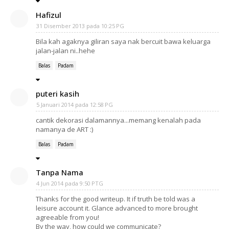
Hafizul
31 Disember 2013 pada 10:25 PG
Bila kah agaknya giliran saya nak bercuit bawa keluarga
jalan-jalan ni..hehe
Balas
Padam
puteri kasih
5 Januari 2014 pada 12:58 PG
cantik dekorasi dalamannya...memang kenalah pada
namanya de ART :)
Balas
Padam
Tanpa Nama
4 Jun 2014 pada 9:50 PTG
Thanks for the good writeup. It if truth be told was a
leisure account it. Glance advanced to more brought
agreeable from you!
By the way, how could we communicate?