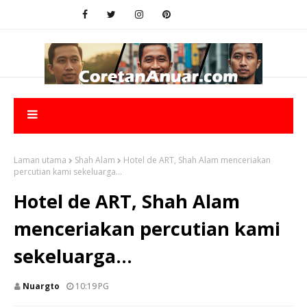
Laman utama
Shah Alam
Hotel de ART, Shah Alam menceriakan
percutian kami sekeluarga...
Hotel de ART, Shah Alam
menceriakan percutian kami
sekeluarga...
Nuargto
10:19 PG