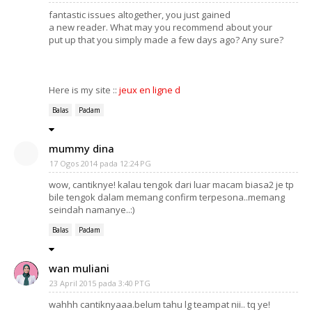
fantastic issues altogether, you just gained
a new reader. What may you recommend about your
put up that you simply made a few days ago? Any sure?
Here is my site ::
jeux en ligne d
Balas
Padam
mummy dina
17 Ogos 2014 pada 12:24 PG
wow, cantiknye! kalau tengok dari luar macam biasa2 je tp
bile tengok dalam memang confirm terpesona..memang
seindah namanye..:)
Balas
Padam
wan muliani
23 April 2015 pada 3:40 PTG
wahhh cantiknyaaa.belum tahu lg teampat nii.. tq ye!