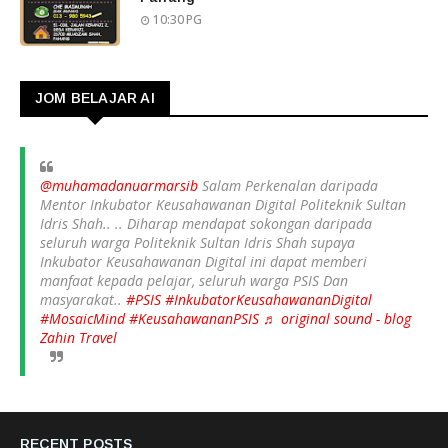
10:30 PG
JOM BELAJAR AI
@muhamadanuarmarsib
Salam Perkenalan daripada
Mentor Inkubator Keusahawanan Digital Politeknik Sultan
Idris Shah.. .. Diharap mendapat sokongan daripada
seluruh warga Politeknik Sultan Idris Shah supaya
Inkubator Keusahawanan Digital ini dapat memberi
manfaat kepada pelajar, seluruh warga PSIS Dan
masyarakat..
#PSIS
#InkubatorKeusahawananDigital
#MosaicMind
#KeusahawananPSIS
♬ original sound - blog
Zahin Travel
RECENT POSTS