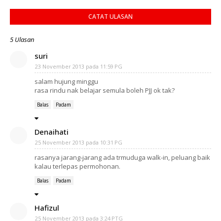
CATAT ULASAN
5 Ulasan
suri
23 November 2013 pada 11:59 PG
salam hujung minggu
rasa rindu nak belajar semula boleh PJJ ok tak?
Balas
Padam
Denaihati
25 November 2013 pada 10:31 PG
rasanya jarang-jarang ada trmuduga walk-in, peluang baik
kalau terlepas permohonan.
Balas
Padam
Hafizul
25 November 2013 pada 3:24 PTG