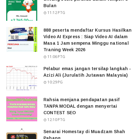
Bulan
11:12 PTG
888 peserta mendaftar Kursus Hasilkan
Video AI Express : Siap Video AI dalam
Masa 1 Jam sempena Minggu national
Traning Week 2026
11:06 PTG
Pelabur emas jangan tersilap langkah -
Azizi Ali (Jurulatih Jutawan Malaysia)
10:29 PG
Rahsia menjana pendapatan pasif
TANPA MODAL dengan menyertai
CONTEST SEO
12:10 PTG
Senarai Homestay di Muadzam Shah
Pahang