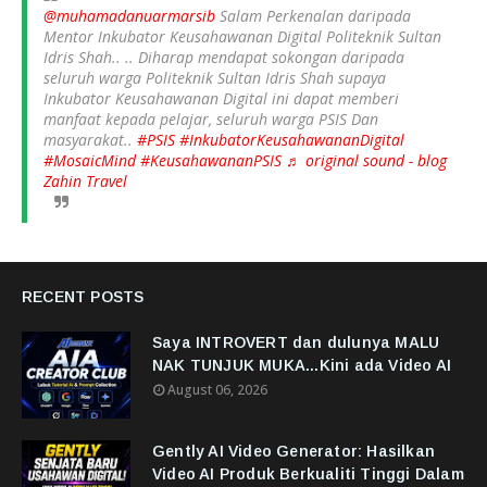
@muhamadanuarmarsib
Salam Perkenalan daripada
Mentor Inkubator Keusahawanan Digital Politeknik Sultan
Idris Shah.. .. Diharap mendapat sokongan daripada
seluruh warga Politeknik Sultan Idris Shah supaya
Inkubator Keusahawanan Digital ini dapat memberi
manfaat kepada pelajar, seluruh warga PSIS Dan
masyarakat..
#PSIS
#InkubatorKeusahawananDigital
#MosaicMind
#KeusahawananPSIS
♬ original sound - blog
Zahin Travel
RECENT POSTS
Saya INTROVERT dan dulunya MALU
NAK TUNJUK MUKA...Kini ada Video AI
August 06, 2026
Gently AI Video Generator: Hasilkan
Video AI Produk Berkualiti Tinggi Dalam