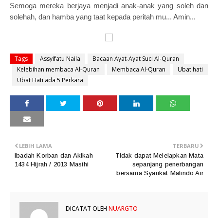
Semoga mereka berjaya menjadi anak-anak yang soleh dan
solehah, dan hamba yang taat kepada peritah mu... Amin...
Tags
Assyifatu Naila
Bacaan Ayat-Ayat Suci Al-Quran
Kelebihan membaca Al-Quran
Membaca Al-Quran
Ubat hati
Ubat Hati ada 5 Perkara
LEBIH LAMA
TERBARU
Ibadah Korban dan Akikah
Tidak dapat Melelapkan Mata
1434 Hijrah / 2013 Masihi
sepanjang penerbangan
bersama Syarikat Malindo Air
DICATAT OLEH
NUARGTO