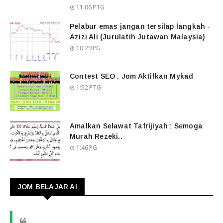
11:06 PTG
Pelabur emas jangan tersilap langkah -
Azizi Ali (Jurulatih Jutawan Malaysia)
10:29 PG
Contest SEO : Jom Aktifkan Mykad
1:52 PTG
Amalkan Selawat Tafrijiyah : Semoga
Murah Rezeki..
1:46 PG
JOM BELAJAR AI