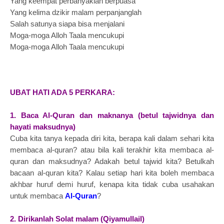
Yang keempat perbanyaklah berpuasa
Yang kelima dzikir malam perpanjanglah
Salah satunya siapa bisa menjalani
Moga-moga Alloh Taala mencukupi
Moga-moga Alloh Taala mencukupi
UBAT HATI ADA 5 PERKARA:
1. Baca Al-Quran dan maknanya (betul tajwidnya dan
hayati maksudnya)
Cuba kita tanya kepada diri kita, berapa kali dalam sehari kita
membaca al-quran? atau bila kali terakhir kita membaca al-
quran dan maksudnya? Adakah betul tajwid kita? Betulkah
bacaan al-quran kita? Kalau setiap hari kita boleh membaca
akhbar huruf demi huruf, kenapa kita tidak cuba usahakan
untuk membaca
Al-Quran
?
2. Dirikanlah Solat malam (Qiyamullail)