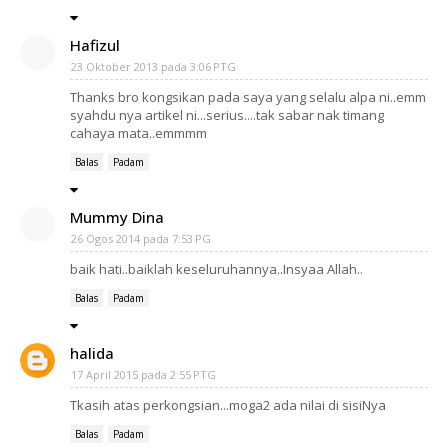
Hafizul
23 Oktober 2013 pada 3:06 PTG
Thanks bro kongsikan pada saya yang selalu alpa ni..emm
syahdu nya artikel ni...serius....tak sabar nak timang
cahaya mata..emmmm
Balas
Padam
Mummy Dina
26 Ogos 2014 pada 7:53 PG
baik hati..baiklah keseluruhannya..Insyaa Allah..
Balas
Padam
halida
17 April 2015 pada 2:55 PTG
Tkasih atas perkongsian...moga2 ada nilai di sisiNya
Balas
Padam