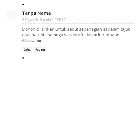
Tanpa Nama
5 Ogos 2015 pada 9:05 PTG
Mohon di izinkan untuk sedut sebahagian isi dalam tajuk
ubat hati ini... semoga saudara/ri dalam keredhaan
Allah..amin
Balas
Padam