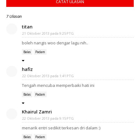
CATAT ULASAN
7 Ulasan
titan
21 Oktober 2013 pada 9:25 PTG
boleh nangis woo dengar lagu nih..
Balas
Padam
hafiz
22 Oktober 2013 pada 1:41 PTG
Tengah mencuba memperbaiki hati ini
Balas
Padam
Khairul Zamri
22 Oktober 2013 pada 9:15 PTG
menarik entri sedikit terkesan dri dalam :)
Balas
Padam