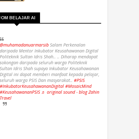
JOM BELAJAR AI
@muhamadanuarmarsib
Salam Perkenalan
daripada Mentor Inkubator Keusahawanan Digital
Politeknik Sultan Idris Shah.. .. Diharap mendapat
sokongan daripada seluruh warga Politeknik
Sultan Idris Shah supaya Inkubator Keusahawanan
Digital ini dapat memberi manfaat kepada pelajar,
seluruh warga PSIS Dan masyarakat..
#PSIS
#InkubatorKeusahawananDigital
#MosaicMind
#KeusahawananPSIS
♬ original sound - blog Zahin
Travel