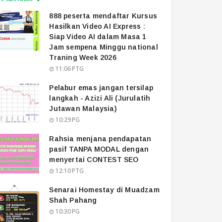
888 peserta mendaftar Kursus
Hasilkan Video AI Express :
Siap Video AI dalam Masa 1
Jam sempena Minggu national
Traning Week 2026
11:06 PTG
Pelabur emas jangan tersilap
langkah - Azizi Ali (Jurulatih
Jutawan Malaysia)
10:29 PG
Rahsia menjana pendapatan
pasif TANPA MODAL dengan
menyertai CONTEST SEO
12:10 PTG
Senarai Homestay di Muadzam
Shah Pahang
10:30 PG