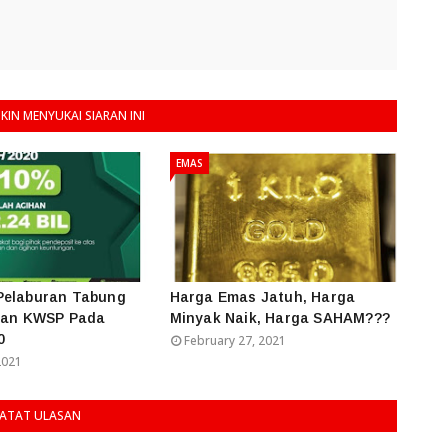
IN MENYUKAI SIARAN INI
EMAS
Pelaburan Tabung
Harga Emas Jatuh, Harga
 dan KWSP Pada
Minyak Naik, Harga SAHAM???
0
February 27, 2021
2021
ATAT ULASAN