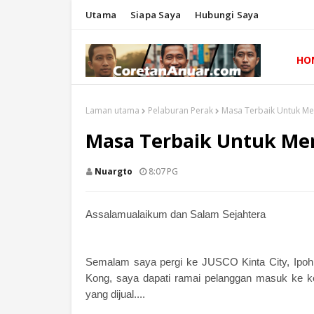
Utama
Siapa Saya
Hubungi Saya
HO
Laman utama
Pelaburan Perak
Masa Terbaik Untuk M
Masa Terbaik Untuk Me
Nuargto
8:07 PG
Assalamualaikum dan Salam Sejahtera
Semalam saya pergi ke JUSCO Kinta City, Ipoh 
Kong, saya dapati ramai pelanggan masuk ke k
yang dijual....