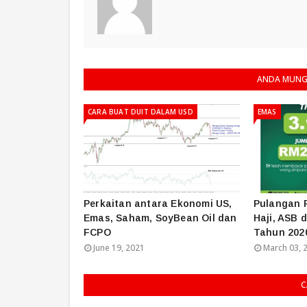
ANDA MUNGK
CARA BUAT DUIT DALAM USD
EMAS
Perkaitan antara Ekonomi US,
Pulangan 
Emas, Saham, SoyBean Oil dan
Haji, ASB
FCPO
Tahun 202
June 19, 2021
March 03, 
C