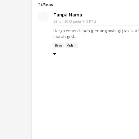
1 Ulasan
Tanpa Nama
28 Jun 2013 pada 4:49 PTG
Harga emas di ipoh (penang myb jgk) tak iku
murah gi kL.
Balas
Padam