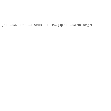
t hg semasa. Persatuan sepakat rm150/g tp semasa rm138/g.Nk