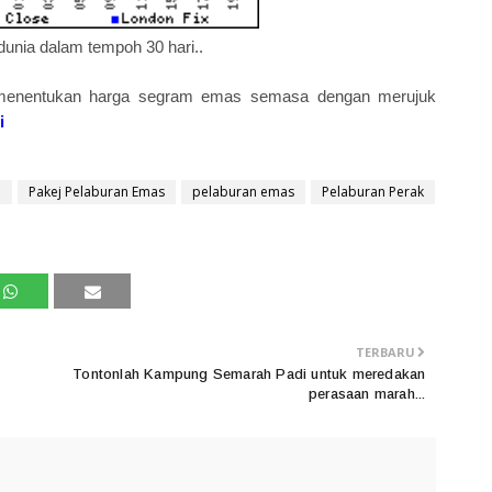
 dunia dalam tempoh 30 hari..
a menentukan harga segram emas semasa dengan merujuk
i
l
Pakej Pelaburan Emas
pelaburan emas
Pelaburan Perak
TERBARU
Tontonlah Kampung Semarah Padi untuk meredakan
perasaan marah...