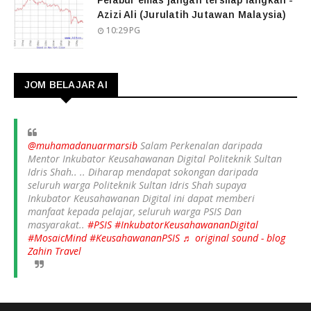
Pelabur emas jangan tersilap langkah -
Azizi Ali (Jurulatih Jutawan Malaysia)
10:29 PG
JOM BELAJAR AI
@muhamadanuarmarsib
Salam Perkenalan daripada
Mentor Inkubator Keusahawanan Digital Politeknik Sultan
Idris Shah.. .. Diharap mendapat sokongan daripada
seluruh warga Politeknik Sultan Idris Shah supaya
Inkubator Keusahawanan Digital ini dapat memberi
manfaat kepada pelajar, seluruh warga PSIS Dan
masyarakat..
#PSIS
#InkubatorKeusahawananDigital
#MosaicMind
#KeusahawananPSIS
♬ original sound - blog
Zahin Travel