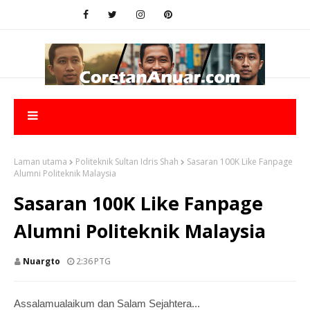
Laman utama
Politeknik Sultan Idris Shah
Sasaran 100K Like Fanpage
Alumni Politeknik Malaysia
Sasaran 100K Like Fanpage
Alumni Politeknik Malaysia
Nuargto
2:36 PTG
Assalamualaikum dan Salam Sejahtera...