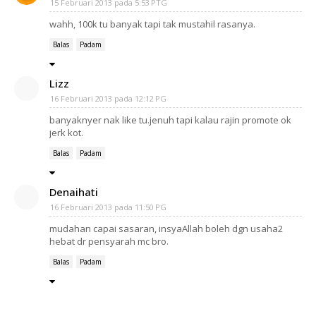
15 Februari 2013 pada 5:53 PTG
wahh, 100k tu banyak tapi tak mustahil rasanya.
Balas
Padam
Lizz
16 Februari 2013 pada 12:12 PG
banyaknyer nak like tu.jenuh tapi kalau rajin promote ok
jerk kot.
Balas
Padam
Denaihati
16 Februari 2013 pada 11:50 PG
mudahan capai sasaran, insyaAllah boleh dgn usaha2
hebat dr pensyarah mc bro.
Balas
Padam