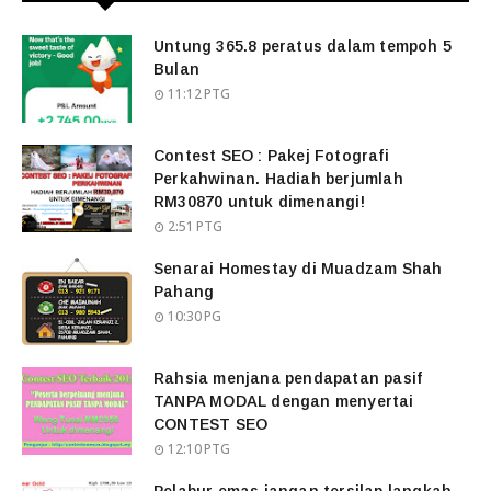
Untung 365.8 peratus dalam tempoh 5
Bulan
11:12 PTG
Contest SEO : Pakej Fotografi
Perkahwinan. Hadiah berjumlah
RM30870 untuk dimenangi!
2:51 PTG
Senarai Homestay di Muadzam Shah
Pahang
10:30 PG
Rahsia menjana pendapatan pasif
TANPA MODAL dengan menyertai
CONTEST SEO
12:10 PTG