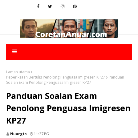
Laman utama
Peperiksaan Bertulis Penolong Penguasa Imigresen KP27
Panduan
Soalan Exam Penolong Penguasa Imigresen KP27
Panduan Soalan Exam
Penolong Penguasa Imigresen
KP27
Nuargto
11:27 PG