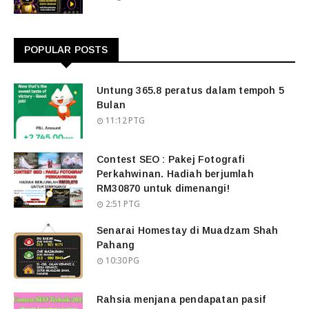
POPULAR POSTS
Untung 365.8 peratus dalam tempoh 5
Bulan
11:12 PTG
Contest SEO : Pakej Fotografi
Perkahwinan. Hadiah berjumlah
RM30870 untuk dimenangi!
2:51 PTG
Senarai Homestay di Muadzam Shah
Pahang
10:30 PG
Rahsia menjana pendapatan pasif