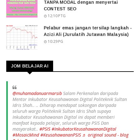
TANPA MODAL dengan menyertai
CONTEST SEO
12:10 PTG
Pelabur emas jangan tersilap langkah -
Azizi Ali (Jurulatih Jutawan Malaysia)
10:29 PG
JOM BELAJAR AI
@muhamadanuarmarsib
Salam Perkenalan daripada
Mentor Inkubator Keusahawanan Digital Politeknik Sultan
Idris Shah.. .. Diharap mendapat sokongan daripada
seluruh warga Politeknik Sultan Idris Shah supaya
Inkubator Keusahawanan Digital ini dapat memberi
manfaat kepada pelajar, seluruh warga PSIS Dan
masyarakat..
#PSIS
#InkubatorKeusahawananDigital
#MosaicMind
#KeusahawananPSIS
♬ original sound - blog