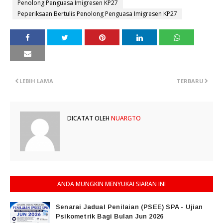
Penolong Penguasa Imigresen KP27
Peperiksaan Bertulis Penolong Penguasa Imigresen KP27
LEBIH LAMA
TERBARU
DICATAT OLEH
NUARGTO
ANDA MUNGKIN MENYUKAI SIARAN INI
Senarai Jadual Penilaian (PSEE) SPA - Ujian
Psikometrik Bagi Bulan Jun 2026