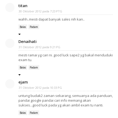
titan
30 Oktober 2012 pada 7:23 PTG
wahh..mesti dapat banyak sales nih kan..
Balas
Padam
Denaihati
31 Oktober 2012 pada 9:21 PG
mesti ramai yg cari ni. good luck sape2 yg bakal menduduki
exam tu.
Balas
Padam
ejam
31 Oktober 2012 pada 10:33 PG
untung budak2 zaman sekarang, semuanya ada panduan,
pandai google pandai cari info memang akan
sukses...good luck pada yg akan ambil exam tu nanti.
Balas
Padam