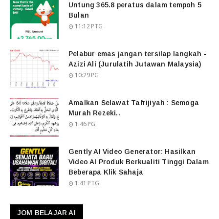
Untung 365.8 peratus dalam tempoh 5
Bulan
11:12 PTG
Pelabur emas jangan tersilap langkah -
Azizi Ali (Jurulatih Jutawan Malaysia)
10:29 PG
Amalkan Selawat Tafrijiyah : Semoga
Murah Rezeki..
1:46 PG
Gently AI Video Generator: Hasilkan
Video AI Produk Berkualiti Tinggi Dalam
Beberapa Klik Sahaja
1:41 PTG
JOM BELAJAR AI