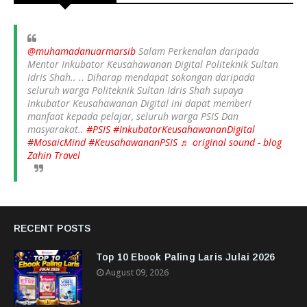
@muhamadanuarmarsib
Salam Perkenalan daripada
Mentor Inkubator Keusahawanan Digital Politeknik Sultan
Idris Shah.. .. Diharap mendapat sokongan daripada
seluruh warga Politeknik Sultan Idris Shah supaya
Inkubator Keusahawanan Digital ini dapat memberi
manfaat kepada pelajar, seluruh warga PSIS Dan
masyarakat..
#PSIS
#InkubatorKeusahawananDigital
#MosaicMind
#KeusahawananPSIS
♬ original sound - blog
Zahin Travel
RECENT POSTS
Top 10 Ebook Paling Laris Julai 2026
August 09, 2026