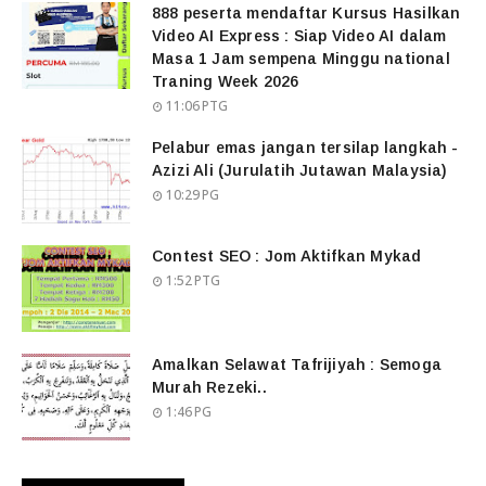
888 peserta mendaftar Kursus Hasilkan
Video AI Express : Siap Video AI dalam
Masa 1 Jam sempena Minggu national
Traning Week 2026
11:06 PTG
Pelabur emas jangan tersilap langkah -
Azizi Ali (Jurulatih Jutawan Malaysia)
10:29 PG
Contest SEO : Jom Aktifkan Mykad
1:52 PTG
Amalkan Selawat Tafrijiyah : Semoga
Murah Rezeki..
1:46 PG