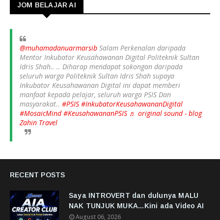
JOM BELAJAR AI
@muhamadanuarmarsib
Salam Perkenalan daripada
Mentor Inkubator Keusahawanan Digital Politeknik Sultan
Idris Shah.. .. Diharap mendapat sokongan daripada
seluruh warga Politeknik Sultan Idris Shah supaya
Inkubator Keusahawanan Digital ini dapat memberi
manfaat kepada pelajar, seluruh warga PSIS Dan
masyarakat..
#PSIS
#InkubatorKeusahawananDigital
#MosaicMind
#KeusahawananPSIS
♬ original sound - blog
Zahin Travel
RECENT POSTS
Saya INTROVERT dan dulunya MALU
NAK TUNJUK MUKA...Kini ada Video AI
August 06, 2026