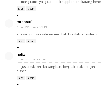
memang ramai yang cari lubuk supplier ni sekarang. hehe
Balas
Padam
mrhanafi
11 Jun 2015 pada 6:53 PG
ada yang survey selepas membeli..kira dah terlambat tu.
Balas
Padam
hafiz
11 Jun 2015 pada 1:45 PTG
bagus untuk mereka yang baru berjinak-jinak dengan
bisnes
Balas
Padam