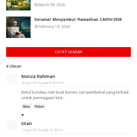
March 09, 2026
Selamat Menyambut Ramadhan 1447H/2026
February 19, 2026
CATAT ULASAN
4 Ulasan
Noriza Rahman
10 Jun 2015 pada 8:30 PTG
Betul tu,kalau nak buat bisnes cari pembekal yang terbaik
untuk perniagaan kita..
Balas
Padam
titan
11 Jun 2015 pada 12:50 PG