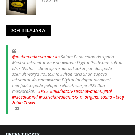
8:21 PG
JOM BELAJAR AI
@muhamadanuarmarsib
Salam Perkenalan daripada
Mentor Inkubator Keusahawanan Digital Politeknik Sultan
Idris Shah.. .. Diharap mendapat sokongan daripada
seluruh warga Politeknik Sultan Idris Shah supaya
Inkubator Keusahawanan Digital ini dapat memberi
manfaat kepada pelajar, seluruh warga PSIS Dan
masyarakat..
#PSIS
#InkubatorKeusahawananDigital
#MosaicMind
#KeusahawananPSIS
♬ original sound - blog
Zahin Travel
RECENT POSTS