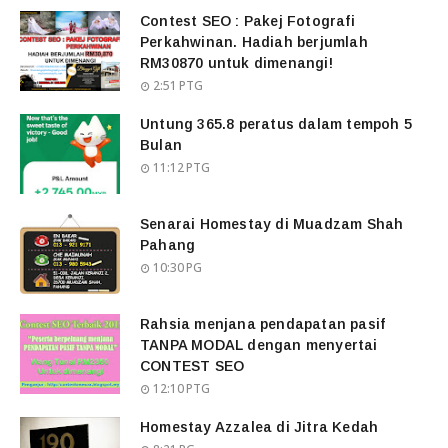
Contest SEO : Pakej Fotografi
Perkahwinan. Hadiah berjumlah
RM30870 untuk dimenangi!
2:51 PTG
Untung 365.8 peratus dalam tempoh 5
Bulan
11:12 PTG
Senarai Homestay di Muadzam Shah
Pahang
10:30 PG
Rahsia menjana pendapatan pasif
TANPA MODAL dengan menyertai
CONTEST SEO
12:10 PTG
Homestay Azzalea di Jitra Kedah