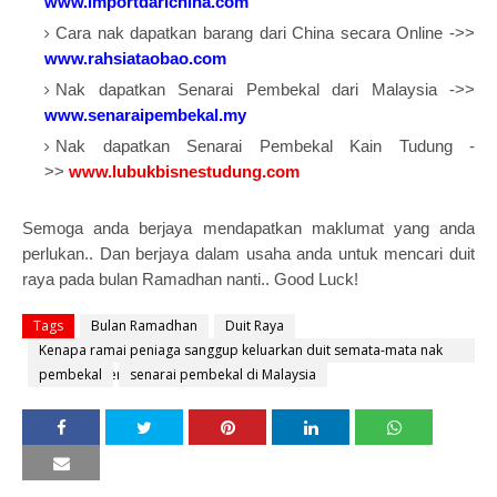
www.importdarichina.com
Cara nak dapatkan barang dari China secara Online ->>
www.rahsiataobao.com
Nak dapatkan Senarai Pembekal dari Malaysia ->>
www.senaraipembekal.my
Nak dapatkan Senarai Pembekal Kain Tudung -
>>
www.lubukbisnestudung.com
Semoga anda berjaya mendapatkan maklumat yang anda
perlukan.. Dan berjaya dalam usaha anda untuk mencari duit
raya pada bulan Ramadhan nanti.. Good Luck!
Tags
Bulan Ramadhan
Duit Raya
Kenapa ramai peniaga sanggup keluarkan duit semata-mata nak
dapatkan senarai pembekal
pembekal
senarai pembekal di Malaysia