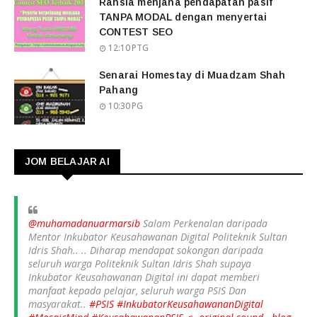
Rahsia menjana pendapatan pasif
TANPA MODAL dengan menyertai
CONTEST SEO
12:10 PTG
Senarai Homestay di Muadzam Shah
Pahang
10:30 PG
JOM BELAJAR AI
@muhamadanuarmarsib
Salam Perkenalan daripada
Mentor Inkubator Keusahawanan Digital Politeknik Sultan
Idris Shah.. .. Diharap mendapat sokongan daripada
seluruh warga Politeknik Sultan Idris Shah supaya
Inkubator Keusahawanan Digital ini dapat memberi
manfaat kepada pelajar, seluruh warga PSIS Dan
masyarakat..
#PSIS
#InkubatorKeusahawananDigital