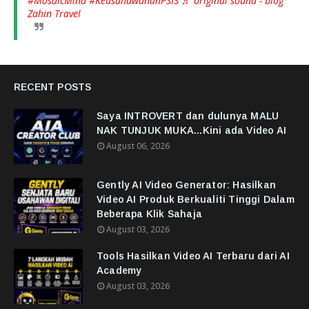
#MosaicMind
#KeusahawananPSIS
♬ original sound - blog
Zahin Travel
RECENT POSTS
Saya INTROVERT dan dulunya MALU
NAK TUNJUK MUKA...Kini ada Video AI
August 06, 2026
Gently AI Video Generator: Hasilkan
Video AI Produk Berkualiti Tinggi Dalam
Beberapa Klik Sahaja
August 03, 2026
Tools Hasilkan Video AI Terbaru dari AI
Academy
August 03, 2026