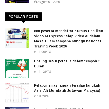
August 03, 2026
POPULAR POSTS
888 peserta mendaftar Kursus Hasilkan
Video AI Express : Siap Video AI dalam
Masa 1 Jam sempena Minggu national
Traning Week 2026
11:06 PTG
Untung 365.8 peratus dalam tempoh 5
Bulan
11:12 PTG
Pelabur emas jangan tersilap langkah -
Azizi Ali (Jurulatih Jutawan Malaysia)
10:29 PG