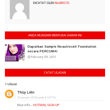
DICATAT OLEH
NUARGTO
ANDA MUNGKIN MENYUKAI SIARAN INI
Dapatkan Sample Neautrocell Foundation
secara PERCUMA!
February 09, 2015
CATAT ULASAN
1 Ulasan
Thùy Liên
25 Januari 2018 pada 4:13 PTG
Nice info...
HOTMAIL SIGN UP