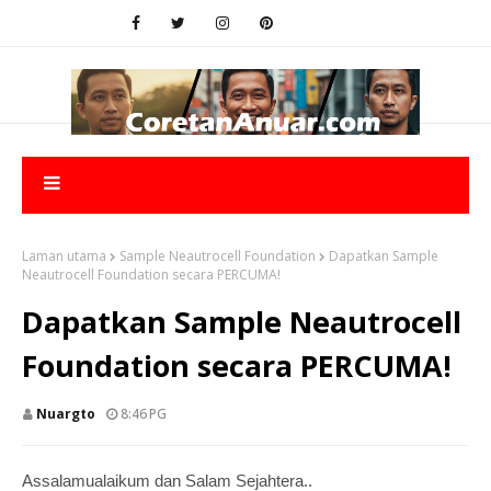
Laman utama
Sample Neautrocell Foundation
Dapatkan Sample
Neautrocell Foundation secara PERCUMA!
Dapatkan Sample Neautrocell
Foundation secara PERCUMA!
Nuargto
8:46 PG
Assalamualaikum dan Salam Sejahtera..