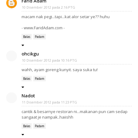
Farid Adam
10 Disember 2012 pada 2:16 PTG
macam nak pegi...tapi...kat alor setar ye?? huhu
- www.FaridAdam.com -
Balas
Padam
ohcikgu
10 Disember 2012 pada 10:16 PTG
wahh, ayam goreng kunyit. saya suka tu!
Balas
Padam
Nadot
11 Disember 2012 pada 11:23 PTG
cantik & besarnye restoran ni...makanan pun cam sedap
sangaat je nampak..haiishh
Balas
Padam