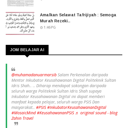
Amalkan Selawat Tafrijiyah : Semoga
Murah Rezeki..
1:46 PG
JOM BELAJAR AI
@muhamadanuarmarsib
Salam Perkenalan daripada
Mentor Inkubator Keusahawanan Digital Politeknik Sultan
Idris Shah.. .. Diharap mendapat sokongan daripada
seluruh warga Politeknik Sultan Idris Shah supaya
Inkubator Keusahawanan Digital ini dapat memberi
manfaat kepada pelajar, seluruh warga PSIS Dan
masyarakat..
#PSIS
#InkubatorKeusahawananDigital
#MosaicMind
#KeusahawananPSIS
♬ original sound - blog
Zahin Travel