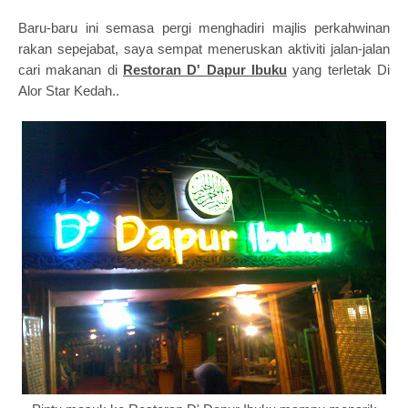
Baru-baru ini semasa pergi menghadiri majlis perkahwinan
rakan sepejabat, saya sempat meneruskan aktiviti jalan-jalan
cari makanan di
Restoran D' Dapur Ibuku
yang terletak Di
Alor Star Kedah..