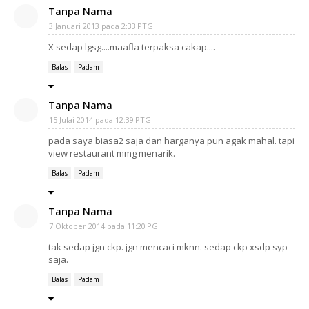
Tanpa Nama
3 Januari 2013 pada 2:33 PTG
X sedap lgsg....maafla terpaksa cakap....
Balas
Padam
Tanpa Nama
15 Julai 2014 pada 12:39 PTG
pada saya biasa2 saja dan harganya pun agak mahal. tapi
view restaurant mmg menarik.
Balas
Padam
Tanpa Nama
7 Oktober 2014 pada 11:20 PG
tak sedap jgn ckp. jgn mencaci mknn. sedap ckp xsdp syp
saja.
Balas
Padam