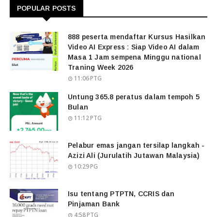
POPULAR POSTS
888 peserta mendaftar Kursus Hasilkan
Video AI Express : Siap Video AI dalam
Masa 1 Jam sempena Minggu national
Traning Week 2026
11:06 PTG
Untung 365.8 peratus dalam tempoh 5
Bulan
11:12 PTG
Pelabur emas jangan tersilap langkah -
Azizi Ali (Jurulatih Jutawan Malaysia)
10:29 PG
Isu tentang PTPTN, CCRIS dan
Pinjaman Bank
4:58 PTG