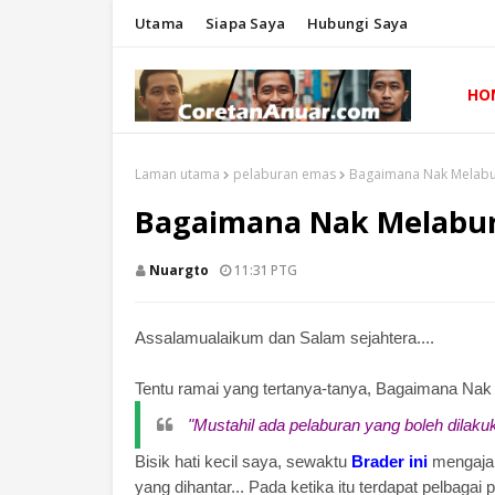
Utama
Siapa Saya
Hubungi Saya
HO
Laman utama
pelaburan emas
Bagaimana Nak Melabu
Bagaimana Nak Melabur
Nuargto
11:31 PTG
Assalamualaikum dan Salam sejahtera....
Tentu ramai yang tertanya-tanya, Bagaimana N
"Mustahil ada pelaburan yang boleh dilak
Bisik hati kecil saya, sewaktu
Brader ini
mengajak
yang dihantar... Pada ketika itu terdapat pelbagai 