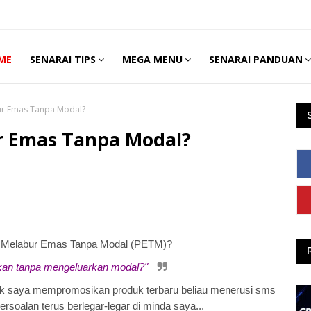
ME
SENARAI TIPS
MEGA MENU
SENARAI PANDUAN
r Emas Tanpa Modal?
 Emas Tanpa Modal?
ak Melabur Emas Tanpa Modal (PETM)?
ukan tanpa mengeluarkan modal?"
 saya mempromosikan produk terbaru beliau menerusi sms
persoalan terus berlegar-legar di minda saya...