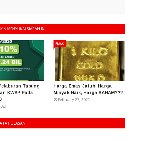
IN MENYUKAI SIARAN INI
EMAS
Pelaburan Tabung
Harga Emas Jatuh, Harga
 dan KWSP Pada
Minyak Naik, Harga SAHAM???
0
February 27, 2021
2021
ATAT ULASAN