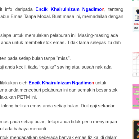
kit info daripada
Encik Khairulnizam Ngadimo
n
, tentang
Melabur Emas Tanpa Modal. Buat masa ini, memadailah dengan
sesiapa untuk memulakan pelaburan ini. Masing-masing ada
an anda untuk membeli stok emas. Tidak lama selepas itu dah
n pada setiap bulan tanpa "miss".
i anda kecil, tiada “regular” saving atau susah nak ada
ilakukan oleh
Encik Khairulnizam Ngadimo
n
untuk
ama anda menceburi pelaburan ini dan semakin besar stok
 lakukan PETM ini.
tolong belikan emas anda setiap bulan. Duit gaji sekadar
s pada setiap bulan, tetapi anda tidak perlu menyimpan
kut ada bahaya menanti.
ntuk mendapatkan seberapa banyak emas fizikal di dalam