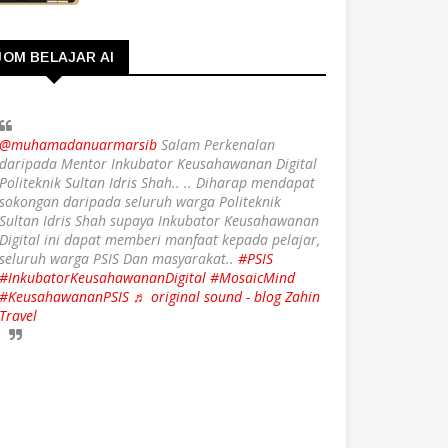
JOM BELAJAR AI
@muhamadanuarmarsib
Salam Perkenalan
daripada Mentor Inkubator Keusahawanan Digital
Politeknik Sultan Idris Shah.. .. Diharap mendapat
sokongan daripada seluruh warga Politeknik
Sultan Idris Shah supaya Inkubator Keusahawanan
Digital ini dapat memberi manfaat kepada pelajar,
seluruh warga PSIS Dan masyarakat..
#PSIS
#InkubatorKeusahawananDigital
#MosaicMind
#KeusahawananPSIS
♬ original sound - blog Zahin
Travel