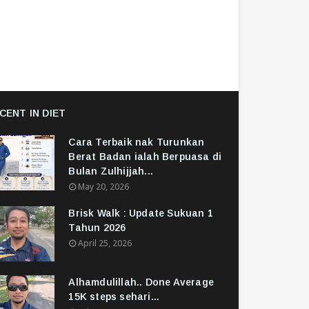
CENT IN DIET
Cara Terbaik nak Turunkan
Berat Badan ialah Berpuasa di
Bulan Zulhijjah...
May 20, 2026
Brisk Walk : Update Sukuan 1
Tahun 2026
April 25, 2026
Alhamdulillah.. Done Average
15K steps sehari...