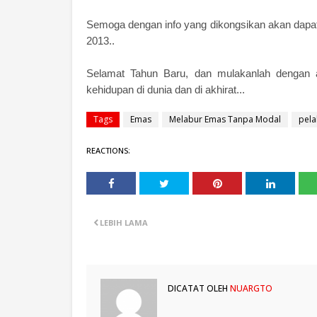
Semoga dengan info yang dikongsikan akan dapat 
2013..
Selamat Tahun Baru, dan mulakanlah dengan a
kehidupan di dunia dan di akhirat...
Tags
Emas
Melabur Emas Tanpa Modal
pel
REACTIONS:
LEBIH LAMA
DICATAT OLEH
NUARGTO