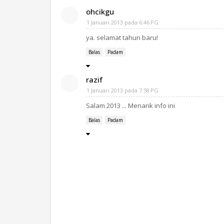
ohcikgu
1 Januari 2013 pada 6:46 PG
ya. selamat tahun baru!
Balas
Padam
razif
1 Januari 2013 pada 7:58 PG
Salam 2013 ... Menarik info ini
Balas
Padam