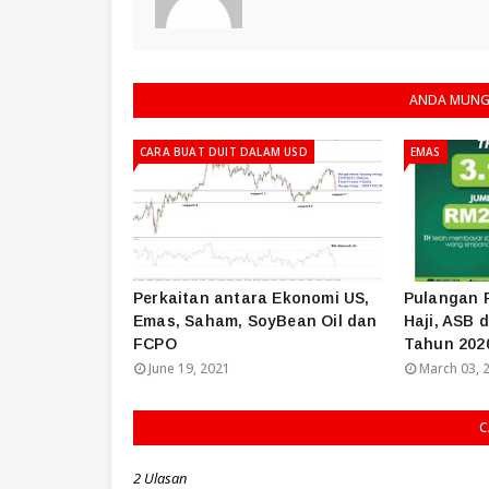
ANDA MUNGK
CARA BUAT DUIT DALAM USD
EMAS
Perkaitan antara Ekonomi US,
Pulangan 
Emas, Saham, SoyBean Oil dan
Haji, ASB
FCPO
Tahun 202
June 19, 2021
March 03, 
C
2 Ulasan