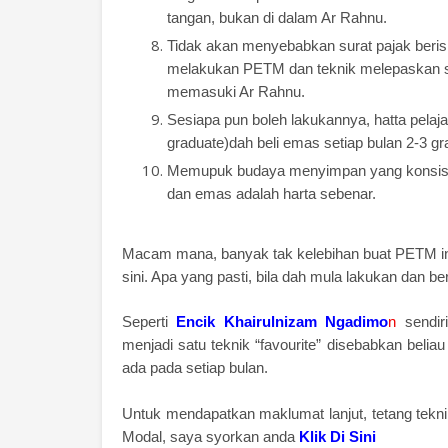
tangan, bukan di dalam Ar Rahnu.
Tidak akan menyebabkan surat pajak berisik
melakukan PETM dan teknik melepaskan sto
memasuki Ar Rahnu.
Sesiapa pun boleh lakukannya, hatta pelaja
graduate)dah beli emas setiap bulan 2-3 gr
Memupuk budaya menyimpan yang konsiste
dan emas adalah harta sebenar.
Macam mana, banyak tak kelebihan buat PETM ini.
sini. Apa yang pasti, bila dah mula lakukan dan b
Seperti
Encik Khairulnizam Ngadimo
n
sendir
menjadi satu teknik “favourite” disebabkan belia
ada pada setiap bulan.
Untuk mendapatkan maklumat lanjut, tetang tekn
Modal, saya syorkan anda
Klik Di Sini