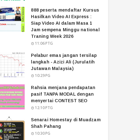
888 peserta mendaftar Kursus
Hasilkan Video AI Express :
Siap Video AI dalam Masa 1
Jam sempena Minggu national
Traning Week 2026
11:06 PTG
Pelabur emas jangan tersilap
langkah - Azizi Ali (Jurulatih
Jutawan Malaysia)
10:29 PG
Rahsia menjana pendapatan
pasif TANPA MODAL dengan
menyertai CONTEST SEO
12:10 PTG
Senarai Homestay di Muadzam
Shah Pahang
10:30 PG