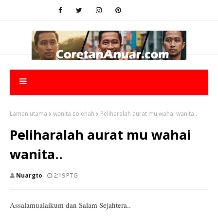
Laman utama
wanita solehah
Peliharalah aurat mu wahai wanita..
Peliharalah aurat mu wahai
wanita..
Nuargto
2:19 PTG
Assalamualaikum dan Salam Sejahtera..