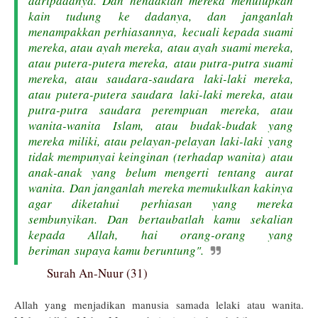
daripadanya.
Dan hendaklah mereka menutupkan
kain tudung
ke dadanya, dan janganlah
menampakkan perhiasannya,
kecuali kepada suami
mereka, atau ayah mereka,
atau ayah suami mereka,
atau putera-putera mereka,
atau putra-putra suami
mereka, atau saudara-saudara
laki-laki mereka,
atau putera-putera saudara
laki-laki mereka, atau
putra-putra saudara perempuan mereka, atau
wanita-wanita Islam, atau budak-budak
yang
mereka miliki, atau pelayan-pelayan laki-laki
yang
tidak mempunyai keinginan (terhadap wanita)
atau
anak-anak yang belum mengerti tentang aurat
wanita.
Dan janganlah mereka memukulkan kakinya
agar diketahui
perhiasan yang mereka
sembunyikan. Dan bertaubatlah
kamu sekalian
kepada Allah, hai orang-orang yang
beriman
supaya kamu beruntung".
Surah An-Nuur (31)
Allah yang menjadikan manusia samada lelaki atau wanita.