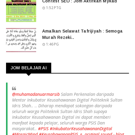
Contest SEO : Jom Aktifkan Mykad
1:52 PTG
Amalkan Selawat Tafrijiyah : Semoga
Murah Rezeki..
1:46 PG
JOM BELAJAR AI
@muhamadanuarmarsib
Salam Perkenalan daripada
Mentor Inkubator Keusahawanan Digital Politeknik Sultan
Idris Shah.. .. Diharap mendapat sokongan daripada
seluruh warga Politeknik Sultan Idris Shah supaya
Inkubator Keusahawanan Digital ini dapat memberi
manfaat kepada pelajar, seluruh warga PSIS Dan
masyarakat..
#PSIS
#InkubatorKeusahawananDigital
#MosaicMind
#KeusahawananPSIS
♬ original sound - blog