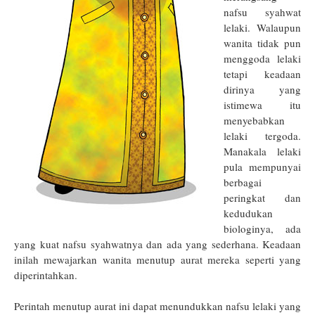
nafsu syahwat
lelaki. W
alaupun
wanita tidak pun
menggoda lelaki
tetapi keadaan
dirinya yang
istimewa itu
menyebabkan
lelaki tergoda.
Manakala lelaki
pula mempunyai
berbagai
peringkat dan
kedudukan
biologinya, ada
yang kuat nafsu syahwatnya dan ada yang sederhana. Keadaan
inilah mewajarkan wanita menutup aurat mereka seperti yang
diperintahkan.
Perintah menutup aurat ini dapat menundukkan nafsu lela
ki yang