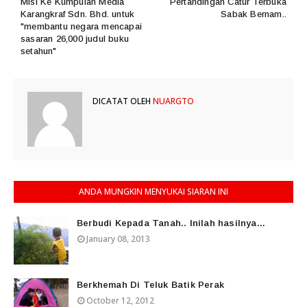
Misi Ke Kumpulan Media
Pertandingan Catur Terbuka
Karangkraf Sdn. Bhd. untuk
Sabak Bernam..
"membantu negara mencapai
sasaran 26,000 judul buku
setahun"
DICATAT OLEH
NUARGTO
ANDA MUNGKIN MENYUKAI SIARAN INI
Berbudi Kepada Tanah.. Inilah hasilnya...
January 08, 2013
Berkhemah Di Teluk Batik Perak
October 12, 2012