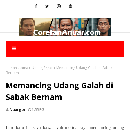
Laman utama
Udang Segar
Memancing Udang Galah di Sabak
Bernam
Memancing Udang Galah di
Sabak Bernam
Nuargto
1:55 PG
Baru-baru ini saya bawa ayah mertua saya memancing udang