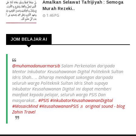
Amalkan Selawat Tafrijiyah : Semoga
Murah Rezeki..
1:46 PG
JOM BELAJAR AI
@muhamadanuarmarsib
Salam Perkenalan daripada
Mentor Inkubator Keusahawanan Digital Politeknik Sultan
Idris Shah.. .. Diharap mendapat sokongan daripada
seluruh warga Politeknik Sultan Idris Shah supaya
Inkubator Keusahawanan Digital ini dapat memberi
manfaat kepada pelajar, seluruh warga PSIS Dan
masyarakat..
#PSIS
#InkubatorKeusahawananDigital
#MosaicMind
#KeusahawananPSIS
♬ original sound - blog
Zahin Travel