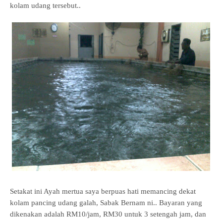
kolam udang tersebut..
Setakat ini Ayah mertua saya berpuas hati memancing dekat
kolam pancing udang galah, Sabak Bernam ni.. Bayaran yang
dikenakan adalah RM10/jam, RM30 untuk 3 setengah jam, dan