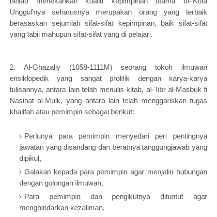
beliau menekankan kualiti kepimpinan utama di-‘Kota
Unggul’nya seharusnya merupakan orang yang terbaik
berasaskan sejumlah sifat-sifat kepimpinan, baik sifat-sifat
yang tabii mahupun sifat-sifat yang di pelajari.
2.
Al-Ghazaliy (1058-1111M) seorang tokoh ilmuwan
ensiklopedik yang sangat prolifik dengan karya-karya
tulisannya, antara lain telah menulis kitab, al-Tibr al-Masbuk fi
Nasihat al-Mulk, yang antara lain telah menggariskan tugas
khalifah atau pemimpin sebagai berikut:
Perlunya para pemimpin menyedari peri pentingnya
jawatan yang disandang dan beratnya tanggungjawab yang
dipikul,
Galakan kepada para pemimpin agar menjalin hubungan
dengan golongan ilmuwan,
Para pemimpin dan pengikutnya dituntut agar
menghindarkan kezaliman,