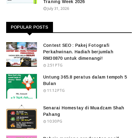
Traning Week 2026
July 31, 2026
POPULAR POSTS
Contest SEO : Pakej Fotografi
Perkahwinan. Hadiah berjumlah
RM30870 untuk dimenangi!
2:51 PTG
Untung 365.8 peratus dalam tempoh 5
Bulan
11:12 PTG
Senarai Homestay di Muadzam Shah
Pahang
10:30 PG