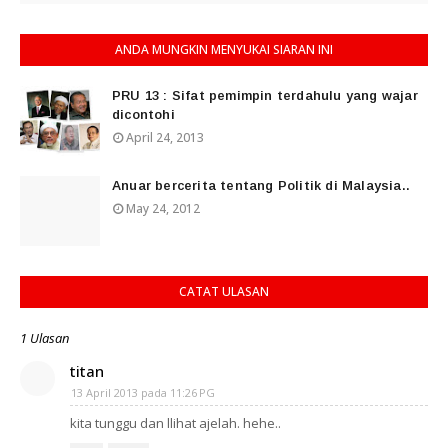
ANDA MUNGKIN MENYUKAI SIARAN INI
PRU 13 : Sifat pemimpin terdahulu yang wajar
dicontohi
April 24, 2013
Anuar bercerita tentang Politik di Malaysia..
May 24, 2012
CATAT ULASAN
1 Ulasan
titan
13 April 2013 pada 11:26 PG
kita tunggu dan llihat ajelah. hehe..