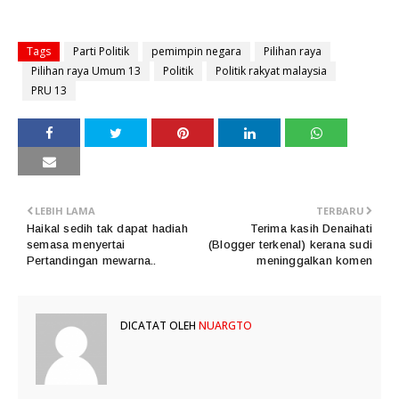
Tags
Parti Politik
pemimpin negara
Pilihan raya
Pilihan raya Umum 13
Politik
Politik rakyat malaysia
PRU 13
LEBIH LAMA
TERBARU
Haikal sedih tak dapat hadiah
Terima kasih Denaihati
semasa menyertai
(Blogger terkenal) kerana sudi
Pertandingan mewarna..
meninggalkan komen
DICATAT OLEH
NUARGTO