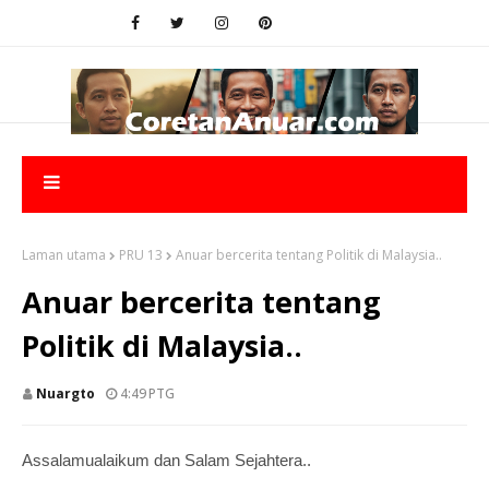
Laman utama
PRU 13
Anuar bercerita tentang Politik di Malaysia..
Anuar bercerita tentang
Politik di Malaysia..
Nuargto
4:49 PTG
Assalamualaikum dan Salam Sejahtera..