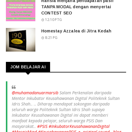
Rahsia menjana pendapatan pasif
TANPA MODAL dengan menyertai
CONTEST SEO
12:10 PTG
Homestay Azzalea di Jitra Kedah
8:21 PG
JOM BELAJAR AI
@muhamadanuarmarsib
Salam Perkenalan daripada
Mentor Inkubator Keusahawanan Digital Politeknik Sultan
Idris Shah.. .. Diharap mendapat sokongan daripada
seluruh warga Politeknik Sultan Idris Shah supaya
Inkubator Keusahawanan Digital ini dapat memberi
manfaat kepada pelajar, seluruh warga PSIS Dan
masyarakat..
#PSIS
#InkubatorKeusahawananDigital
#MosaicMind
#KeusahawananPSIS
♬ original sound - blog