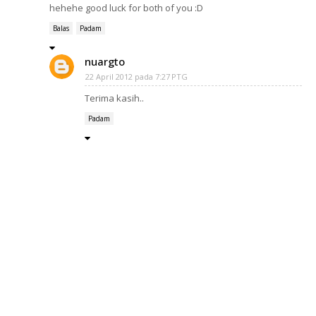
hehehe good luck for both of you :D
Balas
Padam
nuargto
22 April 2012 pada 7:27 PTG
Terima kasih..
Padam