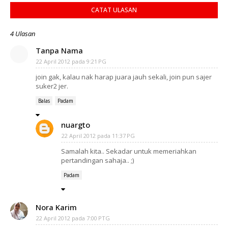
CATAT ULASAN
4 Ulasan
Tanpa Nama
22 April 2012 pada 9:21 PG
join gak, kalau nak harap juara jauh sekali, join pun sajer
suker2 jer.
Balas
Padam
nuargto
22 April 2012 pada 11:37 PG
Samalah kita.. Sekadar untuk memeriahkan
pertandingan sahaja.. ;)
Padam
Nora Karim
22 April 2012 pada 7:00 PTG