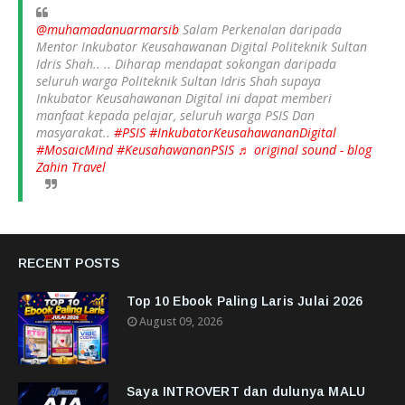
@muhamadanuarmarsib
Salam Perkenalan daripada
Mentor Inkubator Keusahawanan Digital Politeknik Sultan
Idris Shah.. .. Diharap mendapat sokongan daripada
seluruh warga Politeknik Sultan Idris Shah supaya
Inkubator Keusahawanan Digital ini dapat memberi
manfaat kepada pelajar, seluruh warga PSIS Dan
masyarakat..
#PSIS
#InkubatorKeusahawananDigital
#MosaicMind
#KeusahawananPSIS
♬ original sound - blog
Zahin Travel
RECENT POSTS
Top 10 Ebook Paling Laris Julai 2026
August 09, 2026
Saya INTROVERT dan dulunya MALU