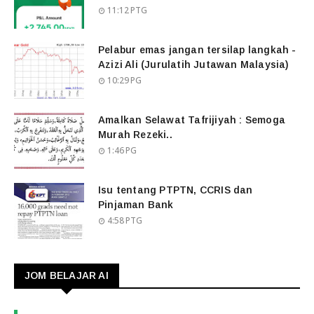
11:12 PTG
Pelabur emas jangan tersilap langkah -
Azizi Ali (Jurulatih Jutawan Malaysia)
10:29 PG
Amalkan Selawat Tafrijiyah : Semoga
Murah Rezeki..
1:46 PG
Isu tentang PTPTN, CCRIS dan
Pinjaman Bank
4:58 PTG
JOM BELAJAR AI