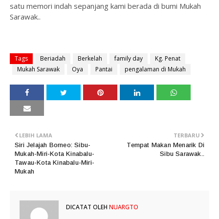
satu memori indah sepanjang kami berada di bumi Mukah
Sarawak..
Tags
Beriadah
Berkelah
family day
Kg. Penat
Mukah Sarawak
Oya
Pantai
pengalaman di Mukah
LEBIH LAMA
TERBARU
Siri Jelajah Borneo: Sibu-
Tempat Makan Menarik Di
Mukah-Miri-Kota Kinabalu-
Sibu Sarawak..
Tawau-Kota Kinabalu-Miri-
Mukah
DICATAT OLEH
NUARGTO