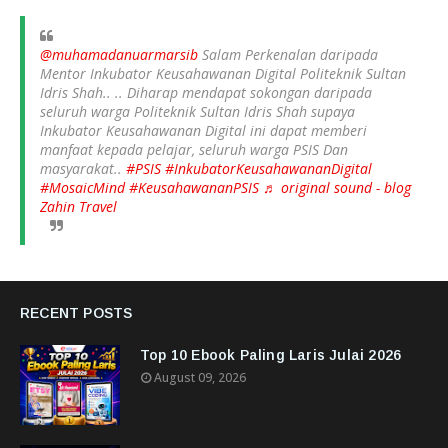
@muhamadanuarmarsib
Salam Perkenalan daripada
Mentor Inkubator Keusahawanan Digital Politeknik Sultan
Idris Shah.. .. Diharap mendapat sokongan daripada
seluruh warga Politeknik Sultan Idris Shah supaya
Inkubator Keusahawanan Digital ini dapat memberi
manfaat kepada pelajar, seluruh warga PSIS Dan
masyarakat..
#PSIS
#InkubatorKeusahawananDigital
#MosaicMind
#KeusahawananPSIS
♬ original sound - blog
Zahin Travel
RECENT POSTS
Top 10 Ebook Paling Laris Julai 2026
August 09, 2026