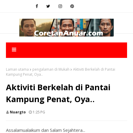
Laman utama
pengalaman di Mukah
Aktiviti Berkelah di Pantai
Kampung Penat, Oya..
Aktiviti Berkelah di Pantai
Kampung Penat, Oya..
Nuargto
1:25 PG
Assalamualaikum dan Salam Sejahtera...