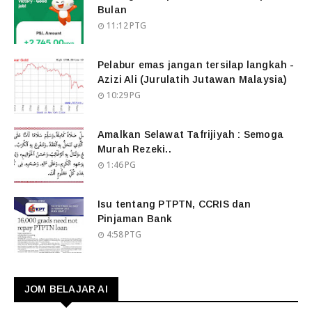
Bulan
11:12 PTG
Pelabur emas jangan tersilap langkah -
Azizi Ali (Jurulatih Jutawan Malaysia)
10:29 PG
Amalkan Selawat Tafrijiyah : Semoga
Murah Rezeki..
1:46 PG
Isu tentang PTPTN, CCRIS dan
Pinjaman Bank
4:58 PTG
JOM BELAJAR AI