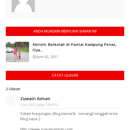
ANDA MUNGKIN MENYUKAI SIARAN INI
Aktiviti Berkelah di Pantai Kampung Penat,
Oya..
June 02, 2011
CATAT ULASAN
2 Ulasan
Zuwairi Aiman
6 Jun 2011 pada 7:24 PTG
Salam kunjungan, Blog menarik.. senang2 singgah la ke
blog saya ;)
http://www.zuwairiaiman.com