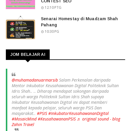
CONTEST SEO
12:10 PTG
Senarai Homestay di Muadzam Shah
Pahang
10:30 PG
JOM BELAJAR AI
@muhamadanuarmarsib
Salam Perkenalan daripada
Mentor Inkubator Keusahawanan Digital Politeknik Sultan
Idris Shah.. .. Diharap mendapat sokongan daripada
seluruh warga Politeknik Sultan Idris Shah supaya
Inkubator Keusahawanan Digital ini dapat memberi
manfaat kepada pelajar, seluruh warga PSIS Dan
masyarakat..
#PSIS
#InkubatorKeusahawananDigital
#MosaicMind
#KeusahawananPSIS
♬ original sound - blog
Zahin Travel