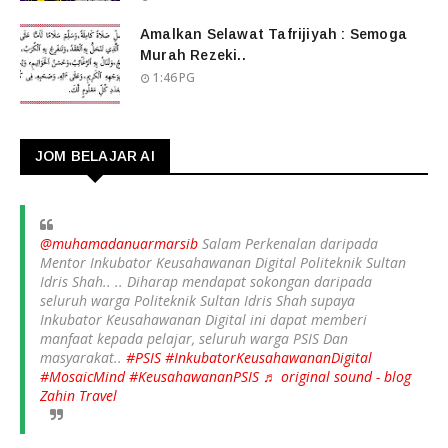
Amalkan Selawat Tafrijiyah : Semoga
Murah Rezeki..
1:46 PG
JOM BELAJAR AI
@muhamadanuarmarsib
Salam Perkenalan daripada
Mentor Inkubator Keusahawanan Digital Politeknik Sultan
Idris Shah.. .. Diharap mendapat sokongan daripada
seluruh warga Politeknik Sultan Idris Shah supaya
Inkubator Keusahawanan Digital ini dapat memberi
manfaat kepada pelajar, seluruh warga PSIS Dan
masyarakat..
#PSIS
#InkubatorKeusahawananDigital
#MosaicMind
#KeusahawananPSIS
♬ original sound - blog
Zahin Travel