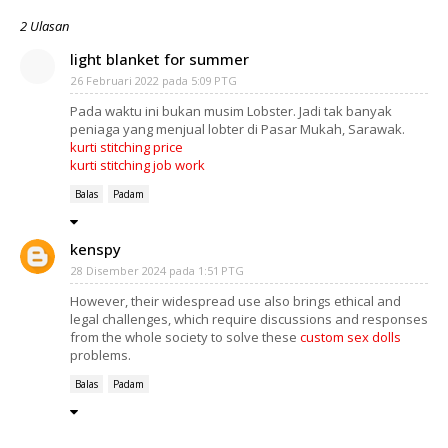
2 Ulasan
light blanket for summer
26 Februari 2022 pada 5:09 PTG
Pada waktu ini bukan musim Lobster. Jadi tak banyak
peniaga yang menjual lobter di Pasar Mukah, Sarawak.
kurti stitching price
kurti stitching job work
Balas
Padam
kenspy
28 Disember 2024 pada 1:51 PTG
However, their widespread use also brings ethical and
legal challenges, which require discussions and responses
from the whole society to solve these
custom sex dolls
problems.
Balas
Padam