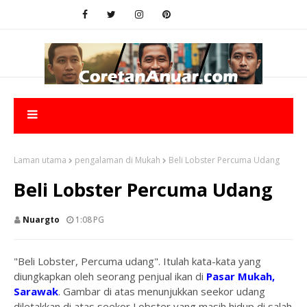
Laman utama
pengalaman di Mukah
Beli Lobster Percuma Udang
Beli Lobster Percuma Udang
Nuargto
1:08 PG
"Beli Lobster, Percuma udang". Itulah kata-kata yang
diungkapkan oleh seorang penjual ikan di
Pasar Mukah,
Sarawak
. Gambar di atas menunjukkan seekor udang
diletakkan di atas seekor Lobster yang masih hidup di salah