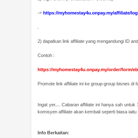
->
https://myhomestay4u.onpay.my/affiliate/log
.
2) dapatkan link affiliate yang mengandungi ID and
Contoh :
https://myhomestay4u.onpay.my/order/form/e
Promote link affiliate ini ke group-group bisnes d
Ingat yer.... Cabaran affiliate ini hanya sah unt
komisyen affiliate akan kembali seperti biasa iaitu
Info Berkaitan: