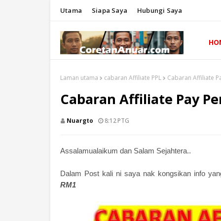
Utama
Siapa Saya
Hubungi Saya
HO
Laman utama
cabaran Affiliate PPL
Cabaran Affiliate P
Cabaran Affiliate Pay Pe
Nuargto
8:12 PTG
Assalamualaikum dan Salam Sejahtera..
Dalam Post kali ni saya nak kongsikan info yan
RM1