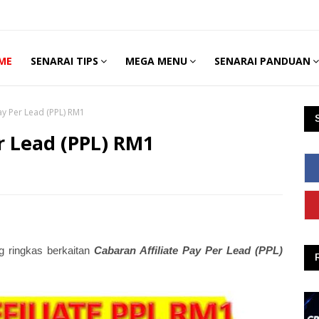
ME
SENARAI TIPS
MEGA MENU
SENARAI PANDUAN
ay Per Lead (PPL) RM1
r Lead (PPL) RM1
g ringkas berkaitan
Cabaran Affiliate Pay Per Lead (PPL)