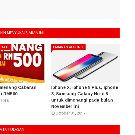
IN MENYUKAI SIARAN INI
ILIATE
CABARAN AFFILIATE
emenang Cabaran
Iphone X, Iphone 8 Plus, Iphone
i RM500
8, Samsung Galaxy Note 8
untuk dimenangi pada bulan
 2018
November ini
October 31, 2017
ATAT ULASAN