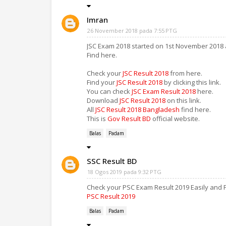
Imran
26 November 2018 pada 7:55 PTG
JSC Exam 2018 started on 1st November 2018
Find here.
Check your
JSC Result 2018
from here.
Find your
JSC Result 2018
by clicking this link.
You can check
JSC Exam Result 2018
here.
Download
JSC Result 2018
on this link.
All
JSC Result 2018 Bangladesh
find here.
This is
Gov Result BD
official website.
Balas
Padam
SSC Result BD
18 Ogos 2019 pada 9:32 PTG
Check your PSC Exam Result 2019 Easily and Fa
PSC Result 2019
Balas
Padam