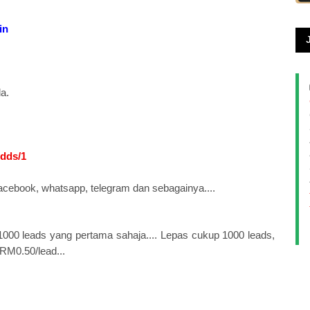
in
a.
bdds/1
i facebook, whatsapp, telegram dan sebagainya....
uk 1000 leads yang pertama sahaja.... Lepas cukup 1000 leads,
 RM0.50/lead...