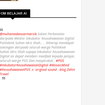
JOM BELAJAR AI
@muhamadanuarmarsib
Salam Perkenalan
daripada Mentor Inkubator Keusahawanan Digital
Politeknik Sultan Idris Shah.. .. Diharap mendapat
sokongan daripada seluruh warga Politeknik
Sultan Idris Shah supaya Inkubator Keusahawanan
Digital ini dapat memberi manfaat kepada pelajar,
seluruh warga PSIS Dan masyarakat..
#PSIS
#InkubatorKeusahawananDigital
#MosaicMind
#KeusahawananPSIS
♬ original sound - blog Zahin
Travel