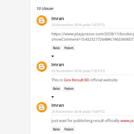
10 Ulasan
Imran
26 November 2018 pada 7:47 PTG
https://www.playpcesor.com/2018/11/booking
showComment=1543232772648#c7463360607
Balas
Padam
Imran
26 November 2018 pada 7:52 PTG
This is
Gov Result BD
official website.
Balas
Padam
Imran
26 November 2018 pada 7:54 PTG
Just wait for publishing result officially.
www.js
Balas
Padam