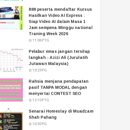
888 peserta mendaftar Kursus
Hasilkan Video AI Express :
Siap Video AI dalam Masa 1
Jam sempena Minggu national
Traning Week 2026
11:06 PTG
Pelabur emas jangan tersilap
langkah - Azizi Ali (Jurulatih
Jutawan Malaysia)
10:29 PG
Rahsia menjana pendapatan
pasif TANPA MODAL dengan
menyertai CONTEST SEO
12:10 PTG
Senarai Homestay di Muadzam
Shah Pahang
10:30 PG