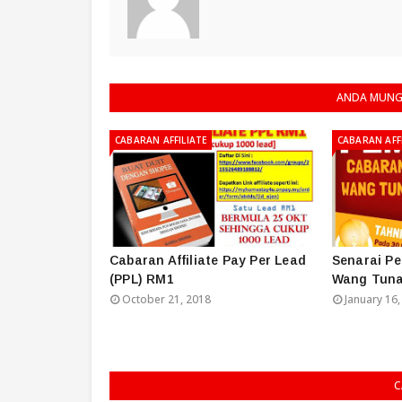
ANDA MUNGK
CABARAN AFFILIATE
CABARAN AFF
Cabaran Affiliate Pay Per Lead
Senarai P
(PPL) RM1
Wang Tuna
October 21, 2018
January 16,
C