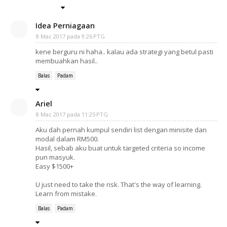
Idea Perniagaan
8 Mac 2017 pada 9:26 PTG
kene berguru ni haha.. kalau ada strategi yang betul pasti
membuahkan hasil..
Balas
Padam
Ariel
8 Mac 2017 pada 11:25 PTG
Aku dah pernah kumpul sendiri list dengan minisite dan
modal dalam RM500.
Hasil, sebab aku buat untuk targeted criteria so income
pun masyuk.
Easy $1500+
U just need to take the risk. That's the way of learning.
Learn from mistake.
Balas
Padam