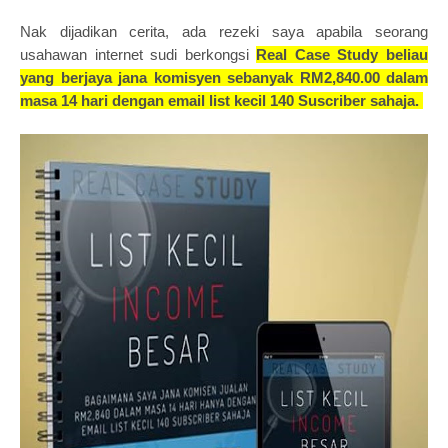
Nak dijadikan cerita, ada rezeki saya apabila seorang
usahawan internet sudi berkongsi
Real Case Study beliau
yang berjaya jana komisyen sebanyak RM2,840.00 dalam
masa 14 hari dengan email list kecil 140 Suscriber sahaja.