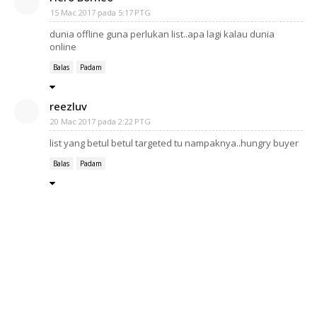
15 Mac 2017 pada 5:17 PTG
dunia offline guna perlukan list..apa lagi kalau dunia
online
Balas
Padam
reezluv
20 Mac 2017 pada 2:22 PTG
list yang betul betul targeted tu nampaknya..hungry buyer
Balas
Padam