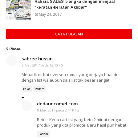
Rahsia SALES 5 angka dengan menjual
"keratan-keratan Akhbar"
May 24, 2017
CATAT ULASAN
9 Ulasan
sabree hussin
8 Mac 2017 pada 12:10 PG
Menarik ni. Kat oversea ramai yang berjaya buat duit
dengan list walaupun saiz list tak besar sangat
Balas
Padam
dedauncomel.com
8 Mac 2017 pada 2:44 PTG
Betul.. Kena cari list yang betul2 minat dengan
produk yang kita promote. Baru hasil pun hebat
Padam