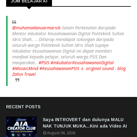
JOM BELAJAR AI
@muhamadanuarmarsib
Salam Perkenalan daripada
Mentor Inkubator Keusahawanan Digital Politeknik Sultan
Idris Shah.. .. Diharap mendapat sokongan daripada
seluruh warga Politeknik Sultan Idris Shah supaya
Inkubator Keusahawanan Digital ini dapat memberi
manfaat kepada pelajar, seluruh warga PSIS Dan
masyarakat..
#PSIS
#InkubatorKeusahawananDigital
#MosaicMind
#KeusahawananPSIS
♬ original sound - blog
Zahin Travel
RECENT POSTS
Saya INTROVERT dan dulunya MALU
NAK TUNJUK MUKA...Kini ada Video AI
August 06, 2026