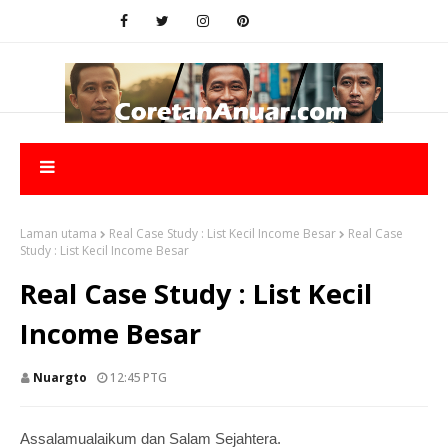
Laman utama
Real Case Study : List Kecil Income Besar
Real Case
Study : List Kecil Income Besar
Real Case Study : List Kecil
Income Besar
Nuargto
12:45 PTG
Assalamualaikum dan Salam Sejahtera.