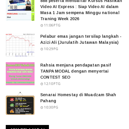
888 peserta mendaftar Kursus Hasilkan
Video AI Express : Siap Video AI dalam
Masa 1 Jam sempena Minggu national
Traning Week 2026
11:06 PTG
Pelabur emas jangan tersilap langkah -
Azizi Ali (Jurulatih Jutawan Malaysia)
10:29 PG
Rahsia menjana pendapatan pasif
TANPA MODAL dengan menyertai
CONTEST SEO
12:10 PTG
Senarai Homestay di Muadzam Shah
Pahang
10:30 PG