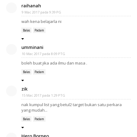
raihanah
9 Mac 2017 pada 9:39 PG
wah kena belajarla ni
Balas
Padam
umminani
10 Mac 2017 pada 8:09 PTG
boleh buat jika ada ilmu dan masa .
Balas
Padam
zik
15 Mac 2017 pada 1:29 PTG
nak kumpul list yang betul2 target bukan satu perkara
yang mudah...
Balas
Padam
Hero Borneo