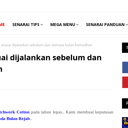
ME
SENARAI TIPS
MEGA MENU
SENARAI PANDUAN
g sesuai dijalankan sebelum dan semasa bulan Ramadhan
uai dijalankan sebelum dan
n
tchwork Cotton
pada tahun lepas.. Kami membuat keputusan
ada Bulan Rejab
..