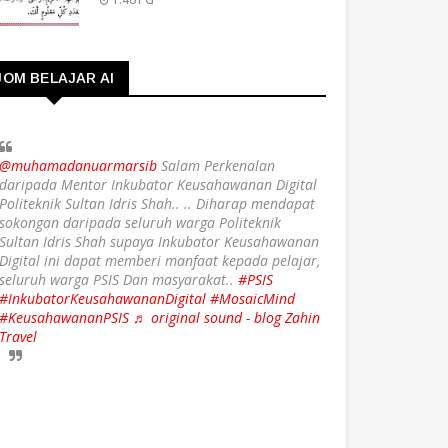
JOM BELAJAR AI
@muhamadanuarmarsib
Salam Perkenalan
daripada Mentor Inkubator Keusahawanan Digital
Politeknik Sultan Idris Shah.. .. Diharap mendapat
sokongan daripada seluruh warga Politeknik
Sultan Idris Shah supaya Inkubator Keusahawanan
Digital ini dapat memberi manfaat kepada pelajar,
seluruh warga PSIS Dan masyarakat..
#PSIS
#InkubatorKeusahawananDigital
#MosaicMind
#KeusahawananPSIS
♬ original sound - blog Zahin
Travel