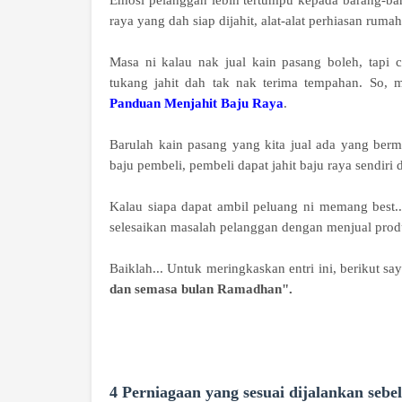
Emosi pelanggan lebih tertumpu kepada barang-bar
raya yang dah siap dijahit, alat-alat perhiasan ruma
Masa ni kalau nak jual kain pasang boleh, tapi 
tukang jahit dah tak nak terima tempahan. So, m
Panduan Menjahit Baju Raya
.
Barulah kain pasang yang kita jual ada yang bermi
baju pembeli, pembeli dapat jahit baju raya sendi
Kalau siapa dapat ambil peluang ni memang best.
selesaikan masalah pelanggan dengan menjual produ
Baiklah... Untuk meringkaskan entri ini, berikut s
dan semasa bulan Ramadhan".
4 Perniagaan yang sesuai dijalankan se