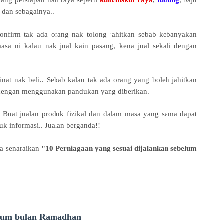
ang persiapan hari raya seperti
kuih/biskut raya
,
tudung
,
baju
h dan sebagainya..
confirm tak ada orang nak tolong jahitkan sebab kebanyakan
asa ni kalau nak jual kain pasang, kena jual sekali dengan
nat nak beli.. Sebab kalau tak ada orang yang boleh jahitkan
ri dengan menggunakan pandukan yang diberikan.
. Buat jualan produk fizikal dan dalam masa yang sama dapat
k informasi.. Jualan berganda!!
aya senaraikan
"
10 Perniagaan yang sesuai dijalankan sebelum
belum bulan Ramadhan