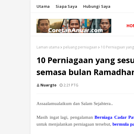
Utama
Siapa Saya
Hubungi Saya
HO
Laman utama
peluang perniagaan
10 Perniagaan yan
10 Perniagaan yang ses
semasa bulan Ramadha
Nuargto
2:21 PTG
Assaalamualaikum dan Salam Sejahtera..
Masih ingat lagi, pengalaman
Berniaga Cadar Pa
untuk menjalankan perniagaan tersebut,
bermula p