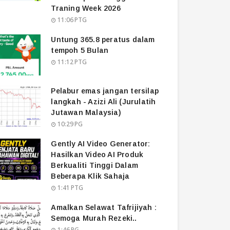
Traning Week 2026
11:06 PTG
Untung 365.8 peratus dalam
tempoh 5 Bulan
11:12 PTG
Pelabur emas jangan tersilap
langkah - Azizi Ali (Jurulatih
Jutawan Malaysia)
10:29 PG
Gently AI Video Generator:
Hasilkan Video AI Produk
Berkualiti Tinggi Dalam
Beberapa Klik Sahaja
1:41 PTG
Amalkan Selawat Tafrijiyah :
Semoga Murah Rezeki..
1:46 PG