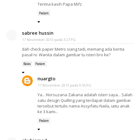
Terima kasih Papa Mifz
Padam
sabree hussin
17 November 2013 pada 3:27 PG
dah check paper Metro siang tadi, memang ada berita
pasal ni. Wanita dalam gambar tu isteri bro ke?
Balas
Padam
nuargto
17 November 2013 pada 9:55 PG
Ya... Norsuzana Zakaria adalah isteri saya... Salah
satu design Quilling yang terdapat dalam gambar
tersebut tertulis nama Assyifatu Naila, iaitu anak
ke 3 kami...
Padam