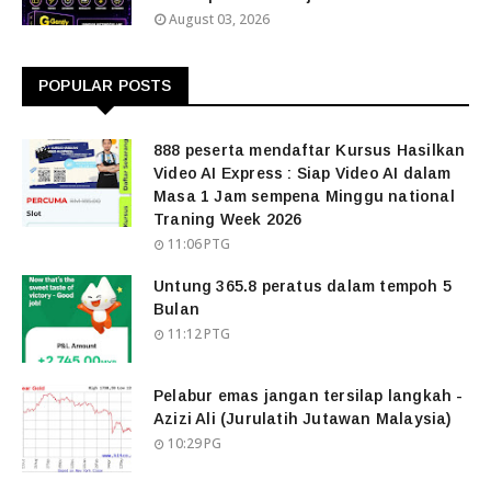
August 03, 2026
POPULAR POSTS
888 peserta mendaftar Kursus Hasilkan
Video AI Express : Siap Video AI dalam
Masa 1 Jam sempena Minggu national
Traning Week 2026
11:06 PTG
Untung 365.8 peratus dalam tempoh 5
Bulan
11:12 PTG
Pelabur emas jangan tersilap langkah -
Azizi Ali (Jurulatih Jutawan Malaysia)
10:29 PG