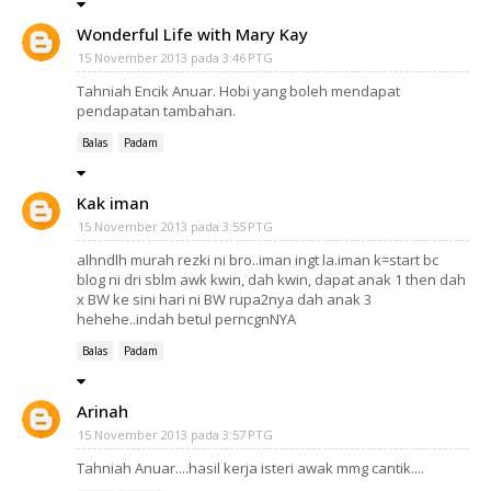
Wonderful Life with Mary Kay
15 November 2013 pada 3:46 PTG
Tahniah Encik Anuar. Hobi yang boleh mendapat
pendapatan tambahan.
Balas
Padam
Kak iman
15 November 2013 pada 3:55 PTG
alhndlh murah rezki ni bro..iman ingt la.iman k=start bc
blog ni dri sblm awk kwin, dah kwin, dapat anak 1 then dah
x BW ke sini hari ni BW rupa2nya dah anak 3
hehehe..indah betul perncgnNYA
Balas
Padam
Arinah
15 November 2013 pada 3:57 PTG
Tahniah Anuar....hasil kerja isteri awak mmg cantik....