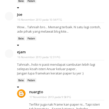
Balas
Padam
Joe
15 November 2013 pada 10:54 PTG
Wow... Tahniah bro... Memang terbaik. N satu lagi contoh,
ade pihak yang melawat blog kite...
Balas
Padam
ejam
16 November 2013 pada 12:31 PG
Tahniah...hobi ni pasti mendapat sambutan lebih lagi
selepas kisah isteri Anuar keluar paper..
Jangan lupa framekan keratan paper tu yer :)
Balas
Padam
nuargto
17 November 2013 pada 9:58 PG
Terfikir juga nak Frame kan paper ni... Tapi isteri
tak bersetuju... Segan katanya...hehehe