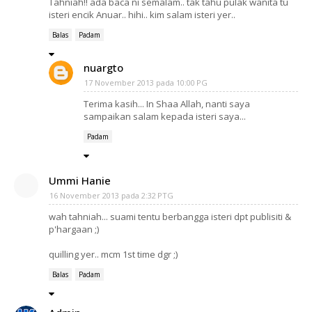
Tahniah!! ada baca ni semalam.. tak tahu pulak wanita tu
isteri encik Anuar.. hihi.. kim salam isteri yer..
Balas
Padam
nuargto
17 November 2013 pada 10:00 PG
Terima kasih... In Shaa Allah, nanti saya
sampaikan salam kepada isteri saya...
Padam
Ummi Hanie
16 November 2013 pada 2:32 PTG
wah tahniah... suami tentu berbangga isteri dpt publisiti &
p'hargaan ;)
quilling yer.. mcm 1st time dgr ;)
Balas
Padam