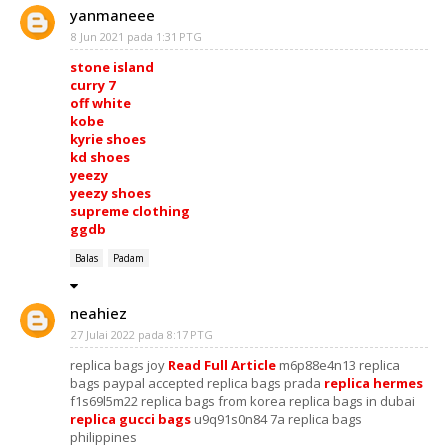
yanmaneee
8 Jun 2021 pada 1:31 PTG
stone island
curry 7
off white
kobe
kyrie shoes
kd shoes
yeezy
yeezy shoes
supreme clothing
ggdb
Balas
Padam
neahiez
27 Julai 2022 pada 8:17 PTG
replica bags joy
Read Full Article
m6p88e4n13 replica
bags paypal accepted replica bags prada
replica hermes
f1s69l5m22 replica bags from korea replica bags in dubai
replica gucci bags
u9q91s0n84 7a replica bags
philippines