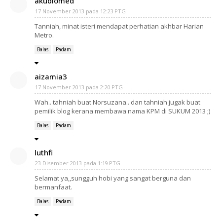
akubiomed
17 November 2013 pada 12:23 PTG
Tanniah, minat isteri mendapat perhatian akhbar Harian
Metro.
Balas
Padam
aizamia3
17 November 2013 pada 2:20 PTG
Wah.. tahniah buat Norsuzana.. dan tahniah jugak buat
pemilik blog kerana membawa nama KPM di SUKUM 2013 ;)
Balas
Padam
luthfi
23 Disember 2013 pada 1:19 PTG
Selamat ya,,sungguh hobi yang sangat berguna dan
bermanfaat.
Balas
Padam