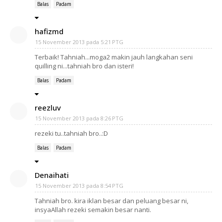
Balas
Padam
hafizmd
15 November 2013 pada 5:21 PTG
Terbaik! Tahniah...moga2 makin jauh langkahan seni
quilling ni...tahniah bro dan isteri!
Balas
Padam
reezluv
15 November 2013 pada 8:26 PTG
rezeki tu..tahniah bro..:D
Balas
Padam
Denaihati
15 November 2013 pada 8:54 PTG
Tahniah bro. kira iklan besar dan peluang besar ni,
insyaAllah rezeki semakin besar nanti.