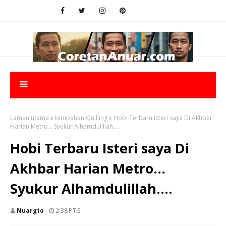
Laman utama
tempahan Quilling
Hobi Terbaru Isteri saya Di Akhbar
Harian Metro... Syukur Alhamdulillah....
Hobi Terbaru Isteri saya Di
Akhbar Harian Metro...
Syukur Alhamdulillah....
Nuargto
2:38 PTG