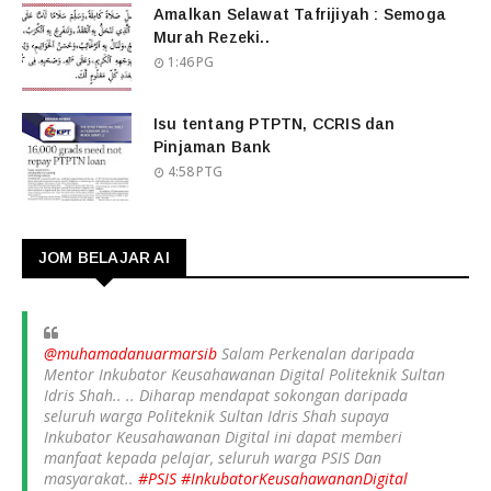
Amalkan Selawat Tafrijiyah : Semoga
Murah Rezeki..
1:46 PG
Isu tentang PTPTN, CCRIS dan
Pinjaman Bank
4:58 PTG
JOM BELAJAR AI
@muhamadanuarmarsib
Salam Perkenalan daripada
Mentor Inkubator Keusahawanan Digital Politeknik Sultan
Idris Shah.. .. Diharap mendapat sokongan daripada
seluruh warga Politeknik Sultan Idris Shah supaya
Inkubator Keusahawanan Digital ini dapat memberi
manfaat kepada pelajar, seluruh warga PSIS Dan
masyarakat..
#PSIS
#InkubatorKeusahawananDigital