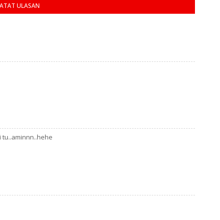
ATAT ULASAN
i tu..aminnn..hehe