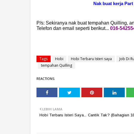
Nak buat kerja Part
P/s: Sekiranya nak buat tempahan Quilling
Telefon dan email seperti berikut...
016-54255
Tags
Hobi
Hobi Terbaru Isteri saya
Job Di 
tempahan Quilling
REACTIONS:
LEBIH LAMA
Hobi Terbaru Isteri Saya... Cantik Tak? (Bahagian 1