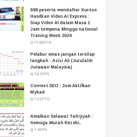
888 peserta mendaftar Kursus
Hasilkan Video AI Express :
Siap Video AI dalam Masa 1
Jam sempena Minggu national
Traning Week 2026
11:06 PTG
Pelabur emas jangan tersilap
langkah - Azizi Ali (Jurulatih
Jutawan Malaysia)
10:29 PG
Contest SEO : Jom Aktifkan
Mykad
1:52 PTG
Amalkan Selawat Tafrijiyah :
Semoga Murah Rezeki..
1:46 PG