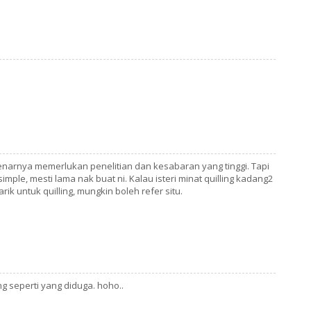
enarnya memerlukan penelitian dan kesabaran yang tinggi. Tapi
mple, mesti lama nak buat ni. Kalau isteri minat quilling kadang2
k untuk quilling, mungkin boleh refer situ.
g seperti yang diduga. hoho..