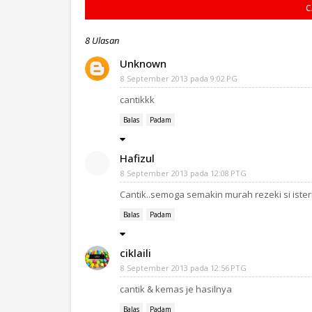
C
8 Ulasan
Unknown
8 September 2013 pada 9:02 PG
cantikkk
Balas
Padam
Hafizul
8 September 2013 pada 12:08 PTG
Cantik..semoga semakin murah rezeki si ister
Balas
Padam
ciklaili
8 September 2013 pada 12:56 PTG
cantik & kemas je hasilnya
Balas
Padam