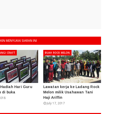
IN MENYUKAI SIARAN INI
ANGI CRAFT
BUAH ROCK MELON
Hadiah Hari Guru
Lawatan kerja ke Ladang Rock
 di buka
Melon milik Usahawan Tani
Haji Ariffin
2018
July 17, 2017