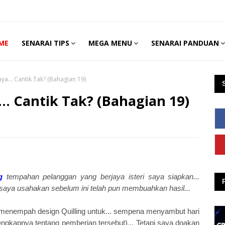
ME
SENARAI TIPS
MEGA MENU
SENARAI PANDUAN
aya... Cantik Tak? (Bahagian 19)
... Cantik Tak? (Bahagian 19)
g
tempahan pelanggan yang berjaya isteri saya siapkan...
i saya usahakan sebelum ini telah pun membuahkan hasil...
ah menempah design Quilling untuk... sempena menyambut hari
lengkapnya tentang pemberian tersebut)... Tetapi saya doakan