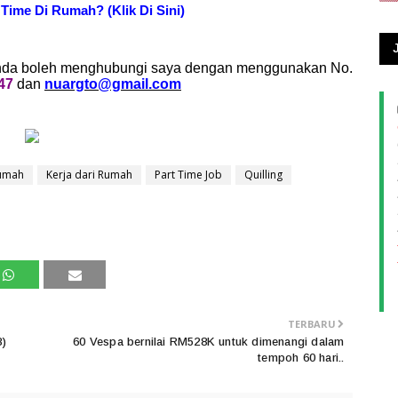
 Time Di Rumah? (Klik Di Sini)
, anda boleh menghubungi saya dengan menggunakan No.
47
dan
nuargto@gmail.com
Rumah
Kerja dari Rumah
Part Time Job
Quilling
TERBARU
8)
60 Vespa bernilai RM528K untuk dimenangi dalam
tempoh 60 hari..