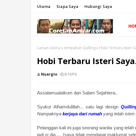
Utama
Siapa Saya
Hubungi Saya
HO
Laman utama
tempahan Quilling
Hobi Terbaru Isteri S
Hobi Terbaru Isteri Saya
Nuargto
8:16 PG
Assalamualaikum dan Salam Sejahtera..
Syukur Alhamdulillah... satu lagi design
Quillin
Nampaknya
kerjaya dari rumah
yang telah ister
Pelanggan kali ini juga seorang wanita yang tel
jadi si dia..... (saya tidak mendapat maklumat se