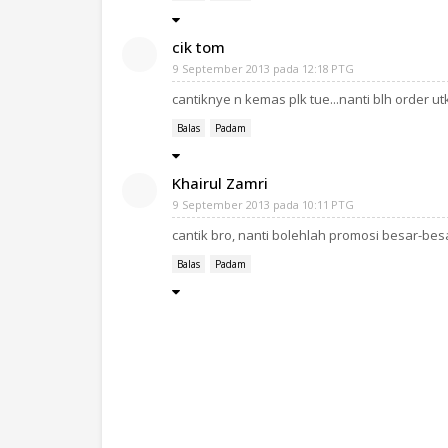
cik tom
9 September 2013 pada 12:18 PTG
cantiknye n kemas plk tue...nanti blh order utk
Balas
Padam
Khairul Zamri
9 September 2013 pada 10:11 PTG
cantik bro, nanti bolehlah promosi besar-besa
Balas
Padam