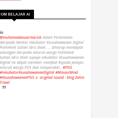
JOM BELAJAR AI
@muhamadanuarmarsib
Salam Perkenalan
daripada Mentor Inkubator Keusahawanan Digital
Politeknik Sultan Idris Shah.. .. Diharap mendapat
sokongan daripada seluruh warga Politeknik
Sultan Idris Shah supaya Inkubator Keusahawanan
Digital ini dapat memberi manfaat kepada pelajar,
seluruh warga PSIS Dan masyarakat..
#PSIS
#InkubatorKeusahawananDigital
#MosaicMind
#KeusahawananPSIS
♬ original sound - blog Zahin
Travel