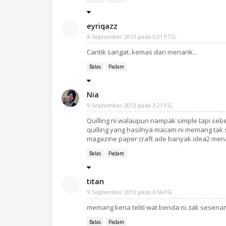
eyriqazz
8 September 2013 pada 5:21 PTG
Cantik sangat..kemas dan menarik...
Balas
Padam
Nia
9 September 2013 pada 3:21 PG
Quilling ni walaupun nampak simple tapi seb
quilling yang hasilnya macam ni memang tak si
magazine paper craft ade banyak idea2 menari
Balas
Padam
titan
9 September 2013 pada 6:56 PG
memang kena teliti wat benda ni..tak sesenan
Balas
Padam